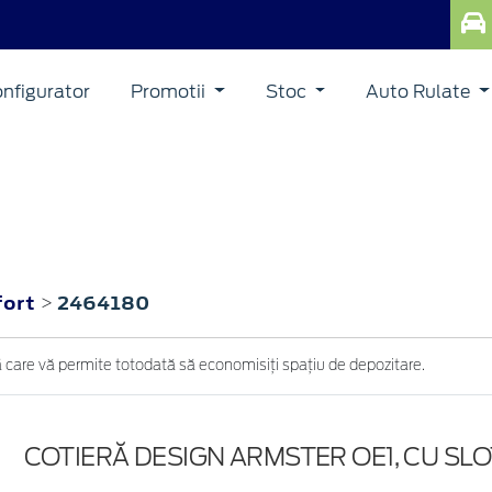
nfigurator
Promotii
Stoc
Auto Rulate
fort
2464180
>
eră care vă permite totodată să economisiţi spaţiu de depozitare.
COTIERĂ DESIGN ARMSTER OE1, CU SLO