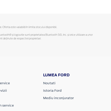
ferta este valabilă în limita stocului disponibil.
Bluetooth® și logourile sunt proprietatea Bluetooth SIG, Inc. și orice utilizare a unor
deținute de respectivii proprietari.
LUMEA FORD
ervice
Noutati
vizii
Istoria Ford
Mediu inconjurator
n service