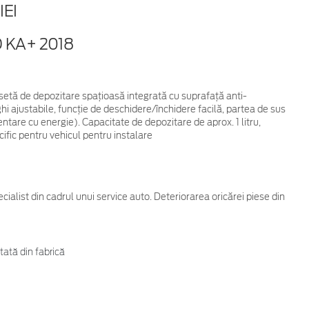
EI
 KA+ 2018
setă de depozitare spațioasă integrată cu suprafață anti-
ghi ajustabile, funcție de deschidere/închidere facilă, partea de sus
entare cu energie). Capacitate de depozitare de aprox. 1 litru,
ific pentru vehicul pentru instalare
cialist din cadrul unui service auto. Deteriorarea oricărei piese din
tată din fabrică