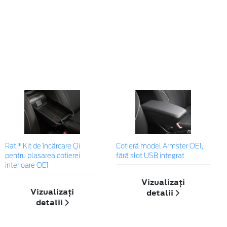
Rati* Kit de încărcare Qi
Cotieră model Armster OE1,
pentru plasarea cotierei
fără slot USB integrat
interioare OE1
Vizualizați
Vizualizați
detalii
detalii