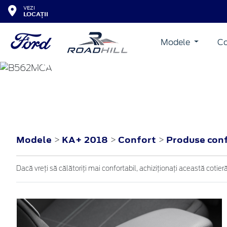
VEZI
LOCAȚII
Modele
Co
KA+
2018
Modele
KA+ 2018
Confort
Produse con
>
>
>
Dacă vreţi să călătoriţi mai confortabil, achiziţionaţi această coti