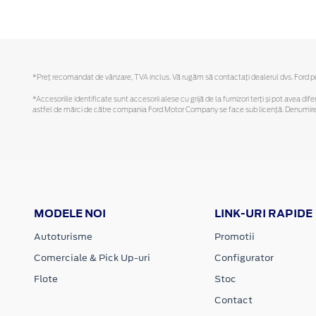
*Preţ recomandat de vânzare, TVA inclus. Vă rugăm să contactaţi dealerul dvs. Ford pent
*Accesoriile identificate sunt accesorii alese cu grijă de la furnizori terți și pot avea di
astfel de mărci de către compania Ford Motor Company se face sub licență. Denumirea iP
MODELE NOI
LINK-URI RAPIDE
Autoturisme
Promotii
Comerciale & Pick Up-uri
Configurator
Flote
Stoc
Contact