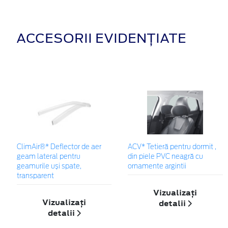
ACCESORII EVIDENȚIATE
ClimAir®* Deflector de aer
ACV* Tetieră pentru dormit ,
geam lateral pentru
din piele PVC neagră cu
geamurile uși spate,
ornamente argintii
transparent
Vizualizați
Vizualizați
detalii
detalii