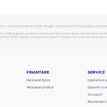
ru costuri suplimentare de montare. Vă rugăm să reţineţi că pot fi necesare piese suplimentare. O
ferite condiții de garanție, iar detaliile acestora pot fi obținute de la dealerul dvs. Ford. Denumirea 
hone/iPod și logourile sunt proprietatea Apple Inc. Celelalte mărci și denumiri comerciale sunt 
FINANTARE
SERVICE
Persoane fizice
Operatiuni s
Persoane juridice
Garantii si re
Accesorii
Rechemari i