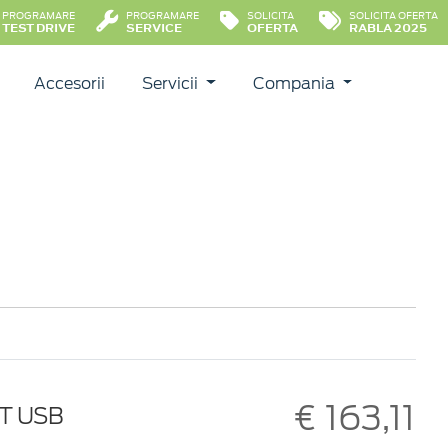
PROGRAMARE
PROGRAMARE
SOLICITA
SOLICITA OFERTA
TEST DRIVE
SERVICE
OFERTA
RABLA 2025
Accesorii
Servicii
Compania
€ 163,11
T USB