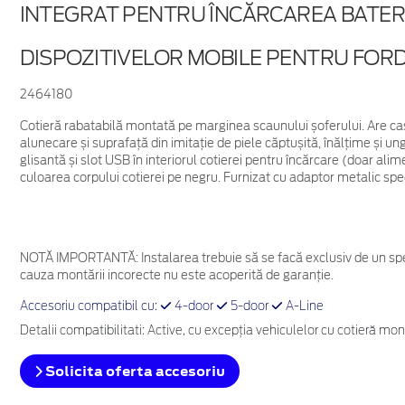
INTEGRAT PENTRU ÎNCĂRCAREA BATERI
DISPOZITIVELOR MOBILE PENTRU FORD
2464180
Cotieră rabatabilă montată pe marginea scaunului șoferului. Are ca
alunecare și suprafață din imitație de piele căptușită, înălțime și un
glisantă și slot USB în interiorul cotierei pentru încărcare (doar alim
culoarea corpului cotierei pe negru. Furnizat cu adaptor metalic spec
NOTĂ IMPORTANTĂ:
Instalarea trebuie să se facă exclusiv de un spe
cauza montării incorecte nu este acoperită de garanţie.
Accesoriu compatibil cu:
4-door
5-door
A-Line
Detalii compatibilitati: Active, cu excepția vehiculelor cu cotieră mon
Solicita oferta accesoriu