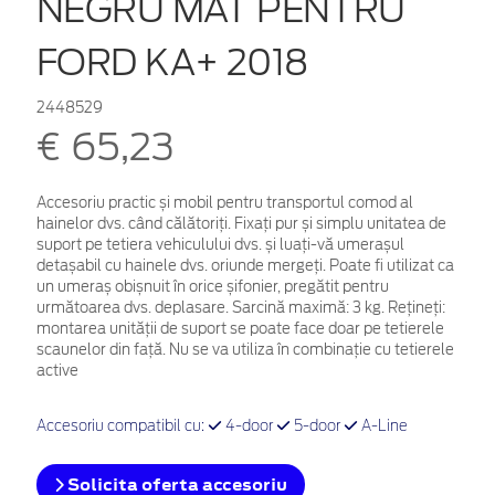
NEGRU MAT PENTRU
FORD KA+ 2018
2448529
€ 65,23
Accesoriu practic și mobil pentru transportul comod al
hainelor dvs. când călătoriți. Fixați pur și simplu unitatea de
suport pe tetiera vehiculului dvs. și luați-vă umerașul
detașabil cu hainele dvs. oriunde mergeți. Poate fi utilizat ca
un umeraș obișnuit în orice șifonier, pregătit pentru
următoarea dvs. deplasare. Sarcină maximă: 3 kg. Rețineți:
montarea unității de suport se poate face doar pe tetierele
scaunelor din față. Nu se va utiliza în combinație cu tetierele
active
Accesoriu compatibil cu:
4-door
5-door
A-Line
Solicita oferta accesoriu