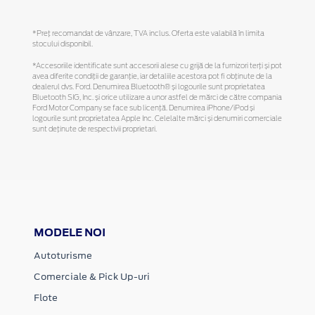
*Preţ recomandat de vânzare, TVA inclus. Oferta este valabilă în limita
stocului disponibil.
*Accesoriile identificate sunt accesorii alese cu grijă de la furnizori terți și pot
avea diferite condiții de garanție, iar detaliile acestora pot fi obținute de la
dealerul dvs. Ford. Denumirea Bluetooth® și logourile sunt proprietatea
Bluetooth SIG, Inc. și orice utilizare a unor astfel de mărci de către compania
Ford Motor Company se face sub licență. Denumirea iPhone/iPod și
logourile sunt proprietatea Apple Inc. Celelalte mărci și denumiri comerciale
sunt deținute de respectivii proprietari.
MODELE NOI
Autoturisme
Comerciale & Pick Up-uri
Flote