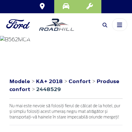
KA+
2018
Modele
KA+ 2018
Confort
Produse
>
>
>
confort
2448529
>
Nu mai este nevoie să folosiți fierul de călcat de la hotel, pur
și simplu folosiți acest umeraș negru mat atrăgător și
transportați-vă hainele în stare impecabilă oriunde mergeți!