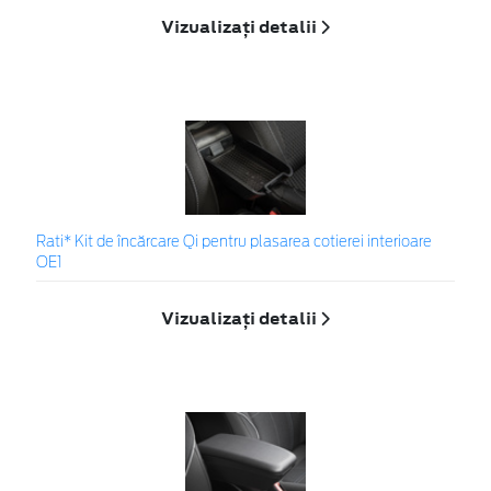
Vizualizați detalii
Rati* Kit de încărcare Qi pentru plasarea cotierei interioare
OE1
Vizualizați detalii