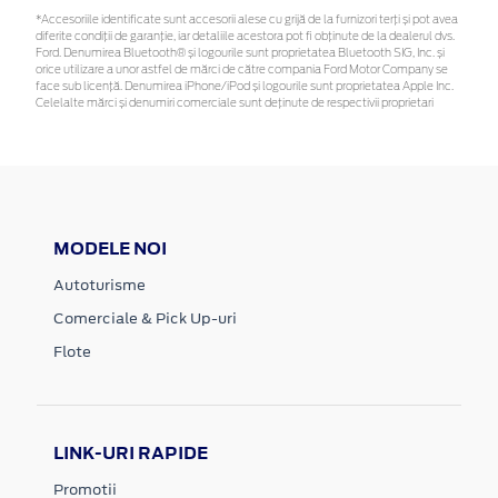
*Accesoriile identificate sunt accesorii alese cu grijă de la furnizori terți și pot avea
diferite condiții de garanție, iar detaliile acestora pot fi obținute de la dealerul dvs.
Ford. Denumirea Bluetooth® și logourile sunt proprietatea Bluetooth SIG, Inc. și
orice utilizare a unor astfel de mărci de către compania Ford Motor Company se
face sub licență. Denumirea iPhone/iPod și logourile sunt proprietatea Apple Inc.
Celelalte mărci și denumiri comerciale sunt deținute de respectivii proprietari
MODELE NOI
Autoturisme
Comerciale & Pick Up-uri
Flote
LINK-URI RAPIDE
Promotii