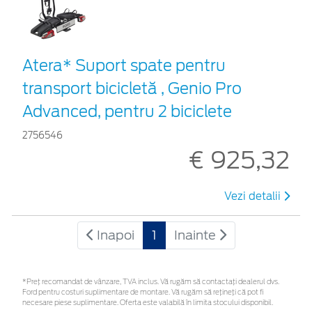
Atera* Suport spate pentru
transport bicicletă , Genio Pro
Advanced, pentru 2 biciclete
2756546
€ 925,32
Vezi detalii
Inapoi
1
Inainte
*Preţ recomandat de vânzare, TVA inclus. Vă rugăm să contactaţi dealerul dvs.
Ford pentru costuri suplimentare de montare. Vă rugăm să rețineți că pot fi
necesare piese suplimentare. Oferta este valabilă în limita stocului disponibil.