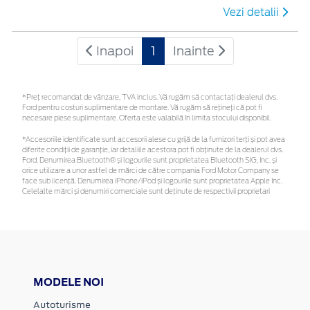
Vezi detalii
Inapoi
1
Inainte
*Preţ recomandat de vânzare, TVA inclus. Vă rugăm să contactaţi dealerul dvs.
Ford pentru costuri suplimentare de montare. Vă rugăm să rețineți că pot fi
necesare piese suplimentare. Oferta este valabilă în limita stocului disponibil.
*Accesoriile identificate sunt accesorii alese cu grijă de la furnizori terți și pot avea
diferite condiții de garanție, iar detaliile acestora pot fi obținute de la dealerul dvs.
Ford. Denumirea Bluetooth® și logourile sunt proprietatea Bluetooth SIG, Inc. și
orice utilizare a unor astfel de mărci de către compania Ford Motor Company se
face sub licență. Denumirea iPhone/iPod și logourile sunt proprietatea Apple Inc.
Celelalte mărci și denumiri comerciale sunt deținute de respectivii proprietari
MODELE NOI
Autoturisme