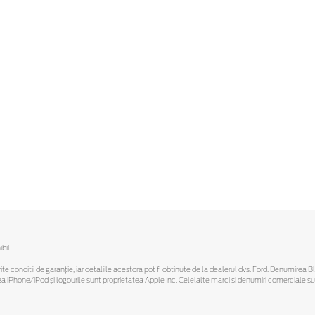
bil.
ferite condiții de garanție, iar detaliile acestora pot fi obținute de la dealerul dvs. Ford. Denumirea 
hone/iPod și logourile sunt proprietatea Apple Inc. Celelalte mărci și denumiri comerciale sunt 