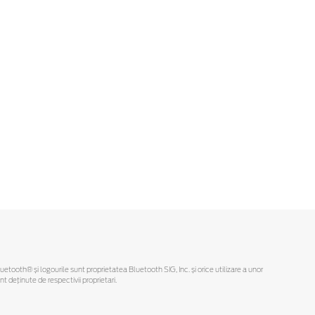
Bluetooth® și logourile sunt proprietatea Bluetooth SIG, Inc. și orice utilizare a unor
deținute de respectivii proprietari.