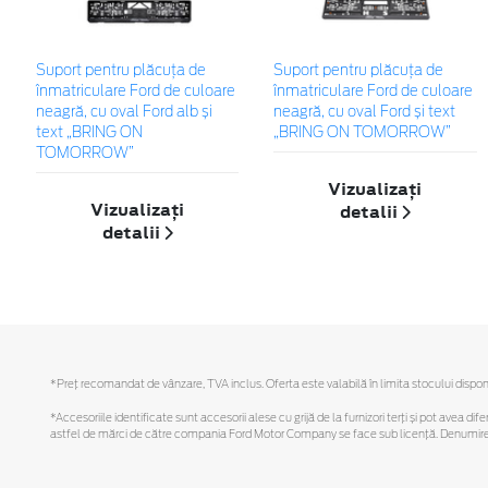
Suport pentru plăcuța de
Suport pentru plăcuța de
înmatriculare Ford de culoare
înmatriculare Ford de culoare
neagră, cu oval Ford alb și
neagră, cu oval Ford și text
text „BRING ON
„BRING ON TOMORROW”
TOMORROW”
Vizualizați
Vizualizați
detalii
detalii
*Preţ recomandat de vânzare, TVA inclus. Oferta este valabilă în limita stocului disponi
*Accesoriile identificate sunt accesorii alese cu grijă de la furnizori terți și pot avea di
astfel de mărci de către compania Ford Motor Company se face sub licență. Denumirea iP