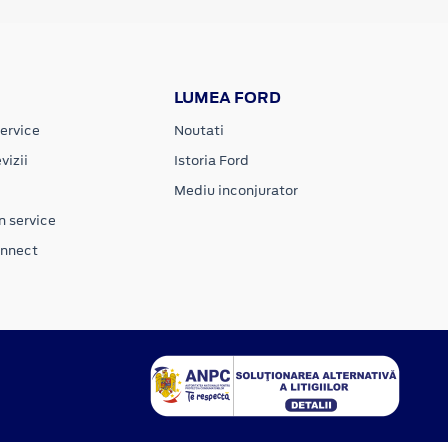
LUMEA FORD
ervice
Noutati
vizii
Istoria Ford
Mediu inconjurator
n service
onnect