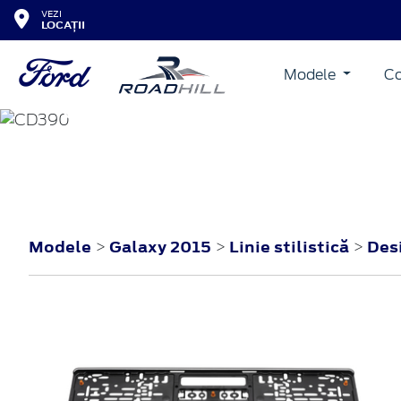
VEZI
LOCAȚII
Modele
Co
GALAXY
2015
Modele
Galaxy 2015
Linie stilistică
Des
>
>
>