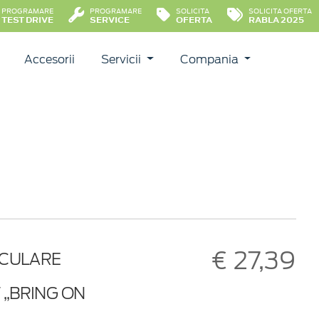
PROGRAMARE
PROGRAMARE
SOLICITA
SOLICITA OFERTA
TEST DRIVE
SERVICE
OFERTA
RABLA 2025
Accesorii
Servicii
Compania
€ 27,39
ICULARE
 „BRING ON