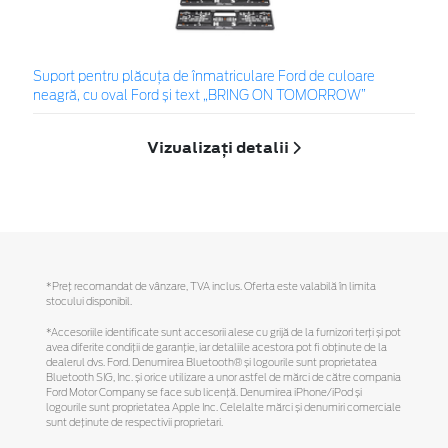
Suport pentru plăcuța de înmatriculare Ford de culoare
neagră, cu oval Ford și text „BRING ON TOMORROW”
Vizualizați detalii
*Preţ recomandat de vânzare, TVA inclus. Oferta este valabilă în limita
stocului disponibil.
*Accesoriile identificate sunt accesorii alese cu grijă de la furnizori terți și pot
avea diferite condiții de garanție, iar detaliile acestora pot fi obținute de la
dealerul dvs. Ford. Denumirea Bluetooth® și logourile sunt proprietatea
Bluetooth SIG, Inc. și orice utilizare a unor astfel de mărci de către compania
Ford Motor Company se face sub licență. Denumirea iPhone/iPod și
logourile sunt proprietatea Apple Inc. Celelalte mărci și denumiri comerciale
sunt deținute de respectivii proprietari.