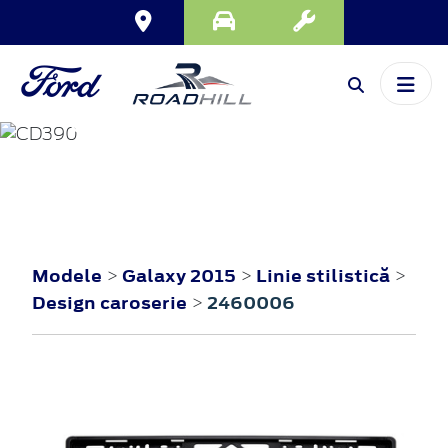
GALAXY
2015
Modele
Galaxy 2015
Linie stilistică
>
>
>
Design caroserie
2460006
>