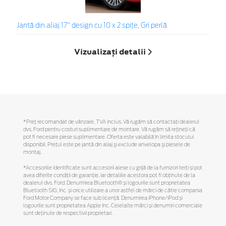
Jantă din aliaj 17" design cu 10 x 2 spițe, Gri perlă
Vizualizați detalii
*Preţ recomandat de vânzare, TVA inclus. Vă rugăm să contactaţi dealerul
dvs. Ford pentru costuri suplimentare de montare. Vă rugăm să reţineţi că
pot fi necesare piese suplimentare. Oferta este valabilă în limita stocului
disponibil. Preţul este pe jantă din aliaj şi exclude anvelopa şi piesele de
montaj.
*Accesoriile identificate sunt accesorii alese cu grijă de la furnizori terți și pot
avea diferite condiții de garanție, iar detaliile acestora pot fi obținute de la
dealerul dvs. Ford. Denumirea Bluetooth® și logourile sunt proprietatea
Bluetooth SIG, Inc. și orice utilizare a unor astfel de mărci de către compania
Ford Motor Company se face sub licență. Denumirea iPhone/iPod și
logourile sunt proprietatea Apple Inc. Celelalte mărci și denumiri comerciale
sunt deținute de respectivii proprietari.