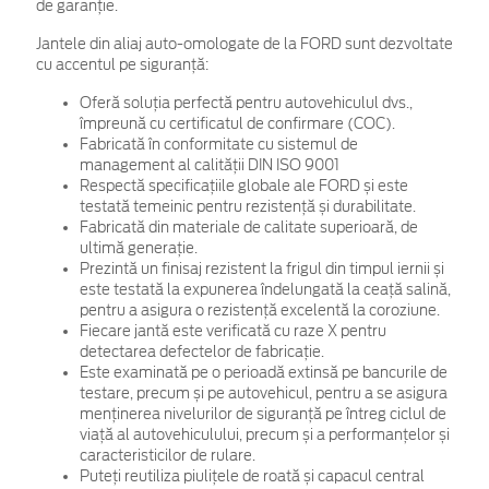
de garanţie.
Jantele din aliaj auto-omologate de la FORD sunt dezvoltate
cu accentul pe siguranță:
Oferă soluția perfectă pentru autovehiculul dvs.,
împreună cu certificatul de confirmare (COC).
Fabricată în conformitate cu sistemul de
management al calității DIN ISO 9001
Respectă specificațiile globale ale FORD și este
testată temeinic pentru rezistență și durabilitate.
Fabricată din materiale de calitate superioară, de
ultimă generație.
Prezintă un finisaj rezistent la frigul din timpul iernii și
este testată la expunerea îndelungată la ceață salină,
pentru a asigura o rezistență excelentă la coroziune.
Fiecare jantă este verificată cu raze X pentru
detectarea defectelor de fabricație.
Este examinată pe o perioadă extinsă pe bancurile de
testare, precum și pe autovehicul, pentru a se asigura
menținerea nivelurilor de siguranță pe întreg ciclul de
viață al autovehiculului, precum și a performanțelor și
caracteristicilor de rulare.
Puteți reutiliza piulițele de roată și capacul central