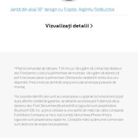
Jantă din aliaj 18" design cu 5 spiţe, Argintiu Strălucitor
Vizualizați detalii
*Preţ recomandat de vânzare, TVA inclus. Vă rugăm să contactaţi dealerul
dvs. Ford pentru costuri suplimentare de montare. Vă rugăm să reţineţi că
pot fi necesare piese suplimentare. Oferta este valabilă în limita stocului
disponibil. Preţul este pe jantă din aliaj şi exclude anvelopa şi piesele de
montaj.
*Accesoriile identificate sunt accesorii alese cu grijă de la furnizori terți și pot
avea diferite condiții de garanție, iar detaliile acestora pot fi obținute de la
dealerul dvs. Ford. Denumirea Bluetooth® și logourile sunt proprietatea
Bluetooth SIG, Inc. și orice utilizare a unor astfel de mărci de către compania
Ford Motor Company se face sub licență. Denumirea iPhone/iPod și
logourile sunt proprietatea Apple Inc. Celelalte mărci și denumiri comerciale
sunt deținute de respectivii proprietari.