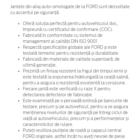
Jantele din aliaj auto-omologate de la FORD sunt dezvoltate
cu accentul pe siguranță:
Oferă soluția perfectă pentru autovehiculul dvs.,
împreună cu certificatul de confirmare (COC).
Fabricată în conformitate cu sistemul de
management al calității DIN ISO 9001
Respectă specificațiile globale ale FORD și este
testată temeinic pentru rezistență și durabilitate.
Fabricată din materiale de calitate superioară, de
ultimă generație.
Prezintă un finisaj rezistent la frigul din timpul iernii și
este testată la expunerea îndelungată la ceață salină,
pentru a asigura o rezistență excelentă la coroziune.
Fiecare jantă este verificată cu raze X pentru
detectarea defectelor de fabricație.
Este examinată pe o perioadă extinsă pe bancurile de
testare, precum și pe autovehicul, pentru a se asigura
menținerea nivelurilor de siguranță pe întreg ciclul de
viață al autovehiculului, precum și a performanțelor și
caracteristicilor de rulare.
Puteți reutiliza piulițele de roată și capacul central
FORD originale, astfel încât nu aveți nevoie de piese