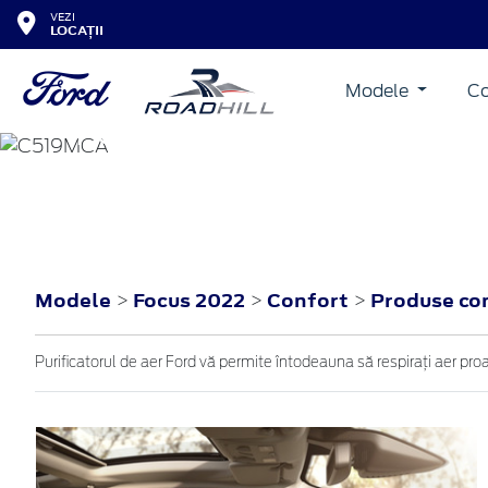
VEZI
LOCAȚII
Modele
Co
FOCUS
2022
Modele
Focus 2022
Confort
Produse co
>
>
>
Purificatorul de aer Ford vă permite întodeauna să respirați aer proapă