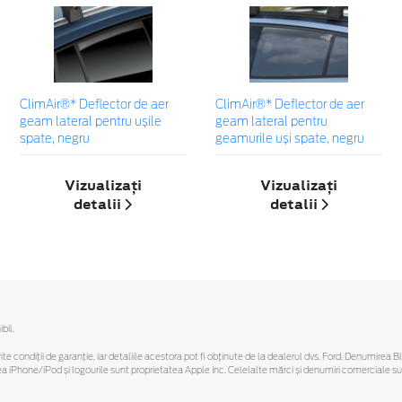
ClimAir®* Deflector de aer
ClimAir®* Deflector de aer
geam lateral pentru ușile
geam lateral pentru
spate, negru
geamurile uși spate, negru
Vizualizați
Vizualizați
detalii
detalii
bil.
ferite condiții de garanție, iar detaliile acestora pot fi obținute de la dealerul dvs. Ford. Denumirea 
hone/iPod și logourile sunt proprietatea Apple Inc. Celelalte mărci și denumiri comerciale sunt 