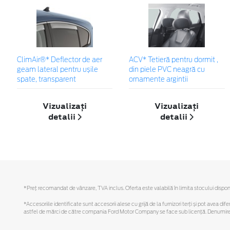
ClimAir®* Deflector de aer
ACV* Tetieră pentru dormit ,
geam lateral pentru ușile
din piele PVC neagră cu
spate, transparent
ornamente argintii
Vizualizați
Vizualizați
detalii
detalii
*Preţ recomandat de vânzare, TVA inclus. Oferta este valabilă în limita stocului disponi
*Accesoriile identificate sunt accesorii alese cu grijă de la furnizori terți și pot avea di
astfel de mărci de către compania Ford Motor Company se face sub licență. Denumirea iP