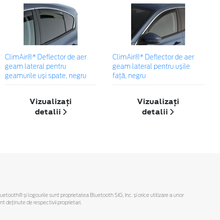
ClimAir®* Deflector de aer
ClimAir®* Deflector de aer
geam lateral pentru
geam lateral pentru ușile
geamurile uși spate, negru
față, negru
Vizualizați
Vizualizați
detalii
detalii
Bluetooth® și logourile sunt proprietatea Bluetooth SIG, Inc. și orice utilizare a unor
deținute de respectivii proprietari.