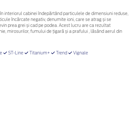
i în interiorul cabinei îndepărtând particulele de dimensiuni reduse,
cule încărcate negativ, denumite ioni, care se atrag și se
evin prea grei și cad pe podea. Acest lucru are ca rezultat
, mirosurilor, fumului de țigară și a prafului , lăsând aerul din
ve
ST-Line
Titanium+
Trend
Vignale