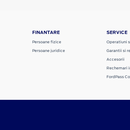
FINANTARE
SERVICE
Persoane fizice
Operatiuni s
Persoane juridice
Garantii si re
Accesorii
Rechemari i
FordPass C