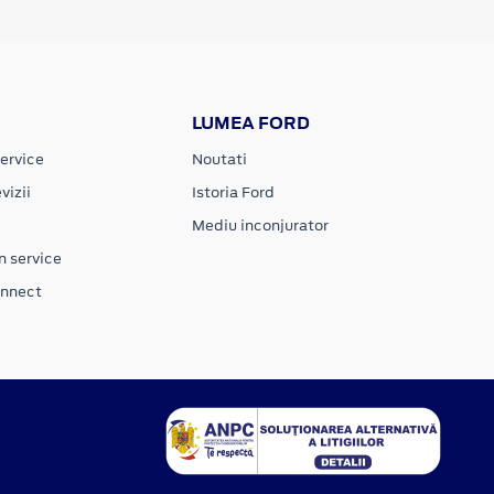
LUMEA FORD
ervice
Noutati
vizii
Istoria Ford
Mediu inconjurator
n service
onnect