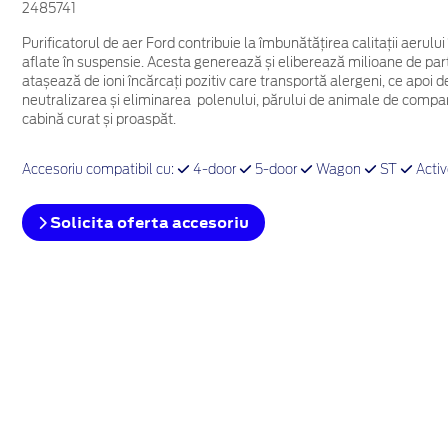
2485741
Purificatorul de aer Ford contribuie la îmbunătățirea calitații aerulu
aflate în suspensie. Acesta generează și eliberează milioane de parti
atașează de ioni încărcați pozitiv care transportă alergeni, ce apoi d
neutralizarea și eliminarea polenului, părului de animale de companie
cabină curat și proaspăt.
Accesoriu compatibil cu:
4-door
5-door
Wagon
ST
Acti
Solicita oferta accesoriu