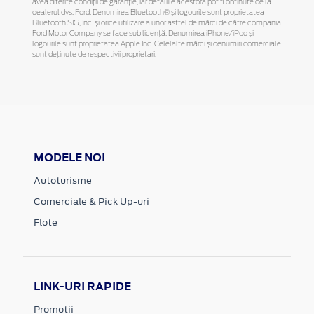
avea diferite condiții de garanție, iar detaliile acestora pot fi obținute de la
dealerul dvs. Ford. Denumirea Bluetooth® și logourile sunt proprietatea
Bluetooth SIG, Inc. și orice utilizare a unor astfel de mărci de către compania
Ford Motor Company se face sub licență. Denumirea iPhone/iPod și
logourile sunt proprietatea Apple Inc. Celelalte mărci și denumiri comerciale
sunt deținute de respectivii proprietari.
MODELE NOI
Autoturisme
Comerciale & Pick Up-uri
Flote
LINK-URI RAPIDE
Promotii