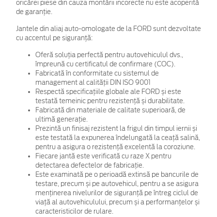
oricărei piese din cauza montării incorecte nu este acoperită
de garanţie.
Jantele din aliaj auto-omologate de la FORD sunt dezvoltate
cu accentul pe siguranță:
Oferă soluția perfectă pentru autovehiculul dvs.,
împreună cu certificatul de confirmare (COC).
Fabricată în conformitate cu sistemul de
management al calității DIN ISO 9001
Respectă specificațiile globale ale FORD și este
testată temeinic pentru rezistență și durabilitate.
Fabricată din materiale de calitate superioară, de
ultimă generație.
Prezintă un finisaj rezistent la frigul din timpul iernii și
este testată la expunerea îndelungată la ceață salină,
pentru a asigura o rezistență excelentă la coroziune.
Fiecare jantă este verificată cu raze X pentru
detectarea defectelor de fabricație.
Este examinată pe o perioadă extinsă pe bancurile de
testare, precum și pe autovehicul, pentru a se asigura
menținerea nivelurilor de siguranță pe întreg ciclul de
viață al autovehiculului, precum și a performanțelor și
caracteristicilor de rulare.