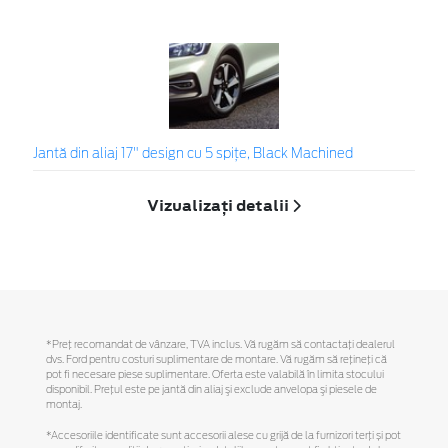
Jantă din aliaj 17" design cu 5 spiţe, Black Machined
Vizualizați detalii
*Preţ recomandat de vânzare, TVA inclus. Vă rugăm să contactaţi dealerul
dvs. Ford pentru costuri suplimentare de montare. Vă rugăm să reţineţi că
pot fi necesare piese suplimentare. Oferta este valabilă în limita stocului
disponibil. Preţul este pe jantă din aliaj şi exclude anvelopa şi piesele de
montaj.
*Accesoriile identificate sunt accesorii alese cu grijă de la furnizori terți și pot