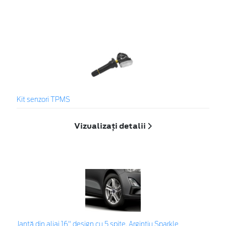
Kit senzori TPMS
Vizualizați detalii
Jantă din aliaj 16" design cu 5 spițe, Argintiu Sparkle