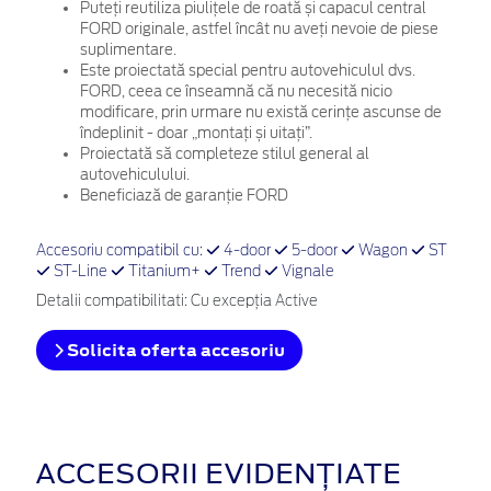
Puteți reutiliza piulițele de roată și capacul central
FORD originale, astfel încât nu aveți nevoie de piese
suplimentare.
Este proiectată special pentru autovehiculul dvs.
FORD, ceea ce înseamnă că nu necesită nicio
modificare, prin urmare nu există cerințe ascunse de
îndeplinit - doar „montați și uitați”.
Proiectată să completeze stilul general al
autovehiculului.
Beneficiază de garanție FORD
Accesoriu compatibil cu:
4-door
5-door
Wagon
ST
ST-Line
Titanium+
Trend
Vignale
Detalii compatibilitati: Cu excepția Active
Solicita oferta accesoriu
ACCESORII EVIDENȚIATE