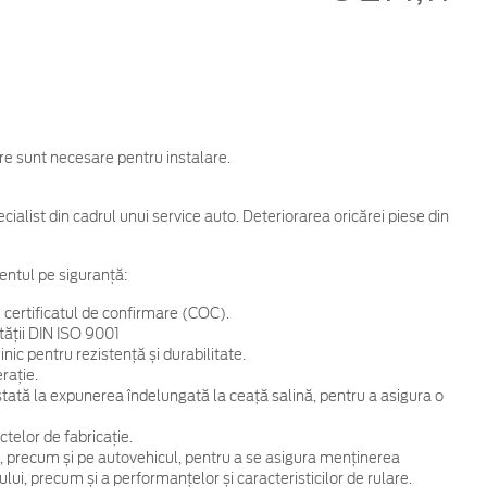
are sunt necesare pentru instalare.
cialist din cadrul unui service auto. Deteriorarea oricărei piese din
entul pe siguranță:
 certificatul de confirmare (COC).
tății DIN ISO 9001
ic pentru rezistență și durabilitate.
rație.
 testată la expunerea îndelungată la ceață salină, pentru a asigura o
telor de fabricație.
, precum și pe autovehicul, pentru a se asigura menținerea
ului, precum și a performanțelor și caracteristicilor de rulare.