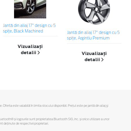
Jantă din aliaj 17" design cu 5
spiţe, Black Machined
Jantă din aliaj 17" design cu 5
spițe, Argintiu Premium
Vizualizați
detalii
Vizualizați
detalii
rta este valabilă în limita stocului disponibil. Preţul este pe jantă din aliaj şi
Bluetooth® și logourile sunt proprietatea Bluetooth SIG, Inc. și orice utilizare a unor
deținute de respectivii proprietari.