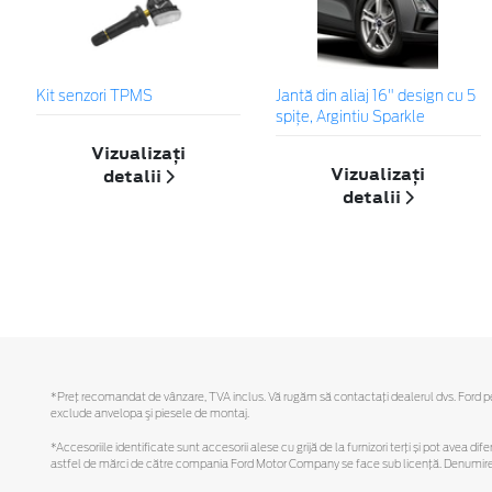
Kit senzori TPMS
Jantă din aliaj 16" design cu 5
spițe, Argintiu Sparkle
Vizualizați
Vizualizați
detalii
detalii
*Preţ recomandat de vânzare, TVA inclus. Vă rugăm să contactaţi dealerul dvs. Ford pentr
exclude anvelopa şi piesele de montaj.
*Accesoriile identificate sunt accesorii alese cu grijă de la furnizori terți și pot avea di
astfel de mărci de către compania Ford Motor Company se face sub licență. Denumirea iP