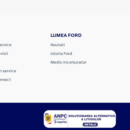
LUMEA FORD
ervice
Noutati
vizii
Istoria Ford
Mediu inconjurator
n service
onnect