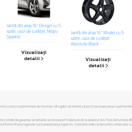
Jantă din aliaj 16" Design cu 5
spițe, ușor de curățat, Negru
Jantă din aliaj 16" Model cu 5
Sparkle
spițe, ușor de curățat,
Absolute Black
Vizualizați
detalii
Vizualizați
detalii
u costuri suplimentare de montare. Vă rugăm să reţineţi că pot fi necesare piese suplimentare. Ofe
ferite condiții de garanție, iar detaliile acestora pot fi obținute de la dealerul dvs. Ford. Denumirea 
hone/iPod și logourile sunt proprietatea Apple Inc. Celelalte mărci și denumiri comerciale sunt 