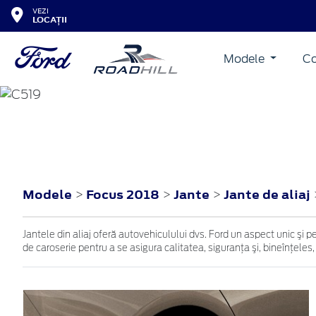
VEZI
LOCAȚII
Modele
Co
FOCUS
2018
Modele
Focus 2018
Jante
Jante de aliaj
>
>
>
Jantele din aliaj oferă autovehiculului dvs. Ford un aspect unic şi p
de caroserie pentru a se asigura calitatea, siguranţa şi, bineînţeles,