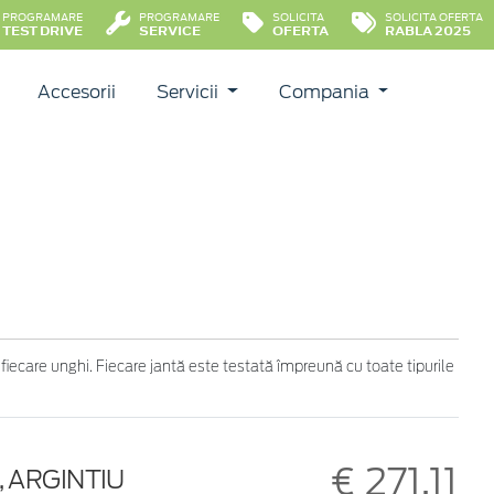
PROGRAMARE
PROGRAMARE
SOLICITA
SOLICITA OFERTA
TEST DRIVE
SERVICE
OFERTA
RABLA 2025
Accesorii
Servicii
Compania
 fiecare unghi. Fiecare jantă este testată împreună cu toate tipurile
€ 271,11
E, ARGINTIU