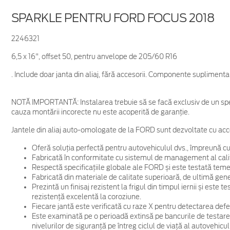
SPARKLE PENTRU FORD FOCUS 2018
2246321
6,5 x 16", offset 50, pentru anvelope de 205/60 R16
. Include doar janta din aliaj, fără accesorii. Componente supliment
NOTĂ IMPORTANTĂ:
Instalarea trebuie să se facă exclusiv de un spe
cauza montării incorecte nu este acoperită de garanţie.
Jantele din aliaj auto-omologate de la FORD sunt dezvoltate cu acc
Oferă soluția perfectă pentru autovehiculul dvs., împreună cu
Fabricată în conformitate cu sistemul de management al cali
Respectă specificațiile globale ale FORD și este testată temein
Fabricată din materiale de calitate superioară, de ultimă gene
Prezintă un finisaj rezistent la frigul din timpul iernii și este
rezistență excelentă la coroziune.
Fiecare jantă este verificată cu raze X pentru detectarea defec
Este examinată pe o perioadă extinsă pe bancurile de testare
nivelurilor de siguranță pe întreg ciclul de viață al autovehicul