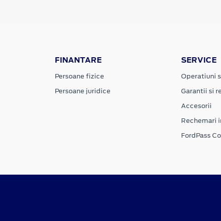
FINANTARE
SERVICE
Persoane fizice
Operatiuni s
Persoane juridice
Garantii si re
Accesorii
Rechemari i
FordPass C