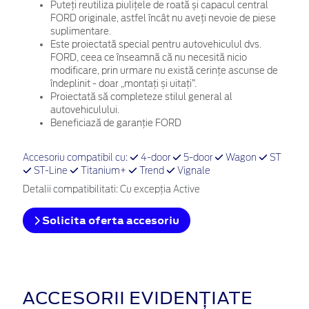
Puteți reutiliza piulițele de roată și capacul central
FORD originale, astfel încât nu aveți nevoie de piese
suplimentare.
Este proiectată special pentru autovehiculul dvs.
FORD, ceea ce înseamnă că nu necesită nicio
modificare, prin urmare nu există cerințe ascunse de
îndeplinit - doar „montați și uitați”.
Proiectată să completeze stilul general al
autovehiculului.
Beneficiază de garanție FORD
Accesoriu compatibil cu:
4-door
5-door
Wagon
ST
ST-Line
Titanium+
Trend
Vignale
Detalii compatibilitati: Cu excepția Active
Solicita oferta accesoriu
ACCESORII EVIDENȚIATE