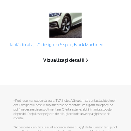
Jantă din aliaj 17" design cu 5 spiţe, Black Machined
Vizualizați detalii
*Preţ recomandat de vânzare, TVA inclus. Vă rugăm să contactaţi dealerul
dvs. Ford pentru costuri suplimentare de montare. Vă rugăm să reţineţi că
pot fi necesare piese suplimentare. Oferta este valabilă în limita stocului
disponibil. Preţul este pe jantă din aliaj şi exclude anvelopa şi piesele de
montaj.
*Accesoriile identificate sunt accesorii alese cu grijă de la furnizori terți și pot