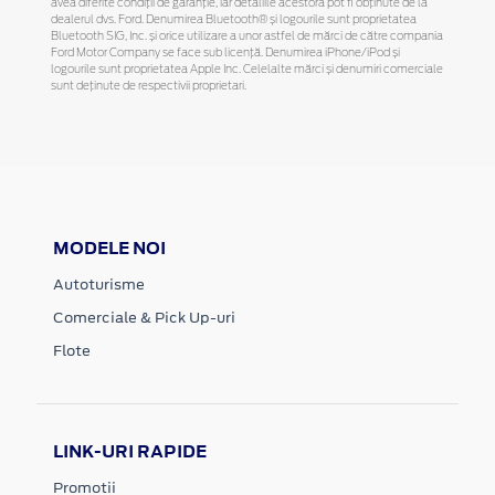
avea diferite condiții de garanție, iar detaliile acestora pot fi obținute de la
dealerul dvs. Ford. Denumirea Bluetooth® și logourile sunt proprietatea
Bluetooth SIG, Inc. și orice utilizare a unor astfel de mărci de către compania
Ford Motor Company se face sub licență. Denumirea iPhone/iPod și
logourile sunt proprietatea Apple Inc. Celelalte mărci și denumiri comerciale
sunt deținute de respectivii proprietari.
MODELE NOI
Autoturisme
Comerciale & Pick Up-uri
Flote
LINK-URI RAPIDE
Promotii