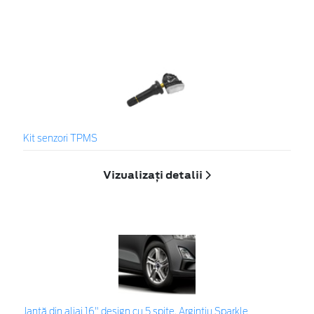
Kit senzori TPMS
Vizualizați detalii
Jantă din aliaj 16" design cu 5 spițe, Argintiu Sparkle