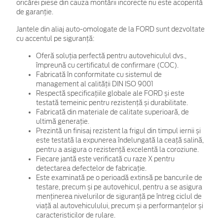
oricărei piese din cauza montării incorecte nu este acoperită
de garanţie.
Jantele din aliaj auto-omologate de la FORD sunt dezvoltate
cu accentul pe siguranță:
Oferă soluția perfectă pentru autovehiculul dvs.,
împreună cu certificatul de confirmare (COC).
Fabricată în conformitate cu sistemul de
management al calității DIN ISO 9001
Respectă specificațiile globale ale FORD și este
testată temeinic pentru rezistență și durabilitate.
Fabricată din materiale de calitate superioară, de
ultimă generație.
Prezintă un finisaj rezistent la frigul din timpul iernii și
este testată la expunerea îndelungată la ceață salină,
pentru a asigura o rezistență excelentă la coroziune.
Fiecare jantă este verificată cu raze X pentru
detectarea defectelor de fabricație.
Este examinată pe o perioadă extinsă pe bancurile de
testare, precum și pe autovehicul, pentru a se asigura
menținerea nivelurilor de siguranță pe întreg ciclul de
viață al autovehiculului, precum și a performanțelor și
caracteristicilor de rulare.