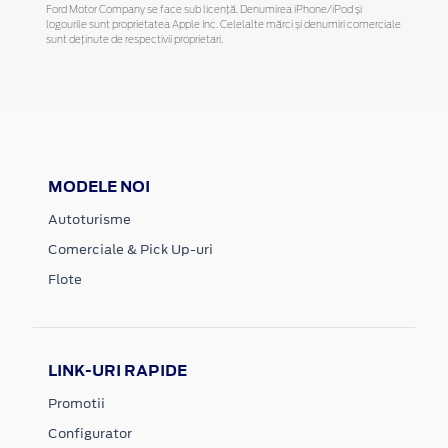
Ford Motor Company se face sub licență. Denumirea iPhone/iPod și
logourile sunt proprietatea Apple Inc. Celelalte mărci și denumiri comerciale
sunt deținute de respectivii proprietari.
MODELE NOI
Autoturisme
Comerciale & Pick Up-uri
Flote
LINK-URI RAPIDE
Promotii
Configurator