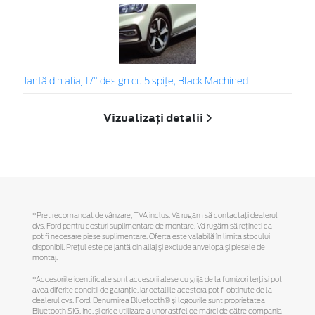
Jantă din aliaj 17" design cu 5 spiţe, Black Machined
Vizualizați detalii
*Preţ recomandat de vânzare, TVA inclus. Vă rugăm să contactaţi dealerul
dvs. Ford pentru costuri suplimentare de montare. Vă rugăm să reţineţi că
pot fi necesare piese suplimentare. Oferta este valabilă în limita stocului
disponibil. Preţul este pe jantă din aliaj şi exclude anvelopa şi piesele de
montaj.
*Accesoriile identificate sunt accesorii alese cu grijă de la furnizori terți și pot
avea diferite condiții de garanție, iar detaliile acestora pot fi obținute de la
dealerul dvs. Ford. Denumirea Bluetooth® și logourile sunt proprietatea
Bluetooth SIG, Inc. și orice utilizare a unor astfel de mărci de către compania