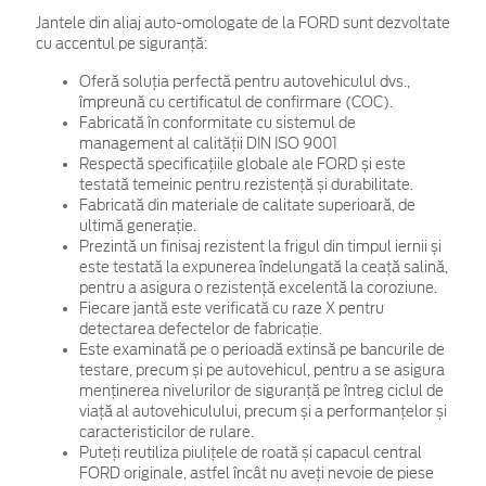
Jantele din aliaj auto-omologate de la FORD sunt dezvoltate
cu accentul pe siguranță:
Oferă soluția perfectă pentru autovehiculul dvs.,
împreună cu certificatul de confirmare (COC).
Fabricată în conformitate cu sistemul de
management al calității DIN ISO 9001
Respectă specificațiile globale ale FORD și este
testată temeinic pentru rezistență și durabilitate.
Fabricată din materiale de calitate superioară, de
ultimă generație.
Prezintă un finisaj rezistent la frigul din timpul iernii și
este testată la expunerea îndelungată la ceață salină,
pentru a asigura o rezistență excelentă la coroziune.
Fiecare jantă este verificată cu raze X pentru
detectarea defectelor de fabricație.
Este examinată pe o perioadă extinsă pe bancurile de
testare, precum și pe autovehicul, pentru a se asigura
menținerea nivelurilor de siguranță pe întreg ciclul de
viață al autovehiculului, precum și a performanțelor și
caracteristicilor de rulare.
Puteți reutiliza piulițele de roată și capacul central
FORD originale, astfel încât nu aveți nevoie de piese