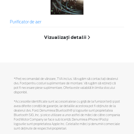
Purificator de aer
Vizualizați detalii
*Preţ recomandat de vânzare, TVA inclus. Vă rugăm să contactaţi dealerul
dvs. Ford pentru costuri suplimentare de montare. Vă rugăm să reţineţi că
pot fi necesare piese suplimentare. Oferta este valabilă în limita stocului
disponibil.
*Accesoriile identificate sunt accesorii alese cu grijă de la furnizori terți și pot
avea diferite condiții de garanție, iar detaliile acestora pot fi obținute de la
dealerul dvs. Ford. Denumirea Bluetooth® și logourile sunt proprietatea
Bluetooth SIG, Inc. și orice utilizare a unor astfel de mărci de către compania
Ford Motor Company se face sub licență. Denumirea iPhone/iPod și
logourile sunt proprietatea Apple Inc. Celelalte mărci și denumiri comerciale
sunt deținute de respectivii proprietari.