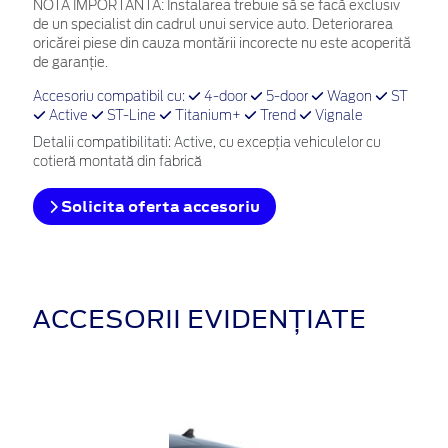
NOTĂ IMPORTANTĂ:
Instalarea trebuie să se facă exclusiv
de un specialist din cadrul unui service auto. Deteriorarea
oricărei piese din cauza montării incorecte nu este acoperită
de garanţie.
Accesoriu compatibil cu:
4-door
5-door
Wagon
ST
Active
ST-Line
Titanium+
Trend
Vignale
Detalii compatibilitati: Active, cu excepția vehiculelor cu
cotieră montată din fabrică
Solicita oferta accesoriu
ACCESORII EVIDENȚIATE