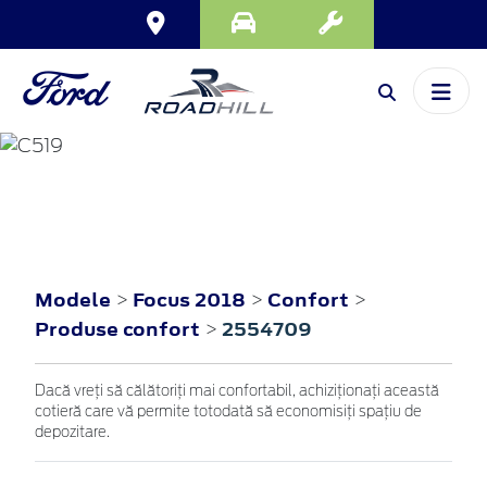
FOCUS
2018
Modele
Focus 2018
Confort
>
>
>
Produse confort
2554709
>
Dacă vreţi să călătoriţi mai confortabil, achiziţionaţi această
cotieră care vă permite totodată să economisiţi spaţiu de
depozitare.