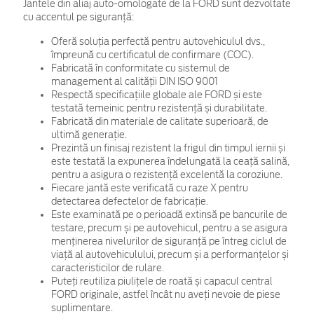
Jantele din aliaj auto-omologate de la FORD sunt dezvoltate
cu accentul pe siguranță:
Oferă soluția perfectă pentru autovehiculul dvs.,
împreună cu certificatul de confirmare (COC).
Fabricată în conformitate cu sistemul de
management al calității DIN ISO 9001
Respectă specificațiile globale ale FORD și este
testată temeinic pentru rezistență și durabilitate.
Fabricată din materiale de calitate superioară, de
ultimă generație.
Prezintă un finisaj rezistent la frigul din timpul iernii și
este testată la expunerea îndelungată la ceață salină,
pentru a asigura o rezistență excelentă la coroziune.
Fiecare jantă este verificată cu raze X pentru
detectarea defectelor de fabricație.
Este examinată pe o perioadă extinsă pe bancurile de
testare, precum și pe autovehicul, pentru a se asigura
menținerea nivelurilor de siguranță pe întreg ciclul de
viață al autovehiculului, precum și a performanțelor și
caracteristicilor de rulare.
Puteți reutiliza piulițele de roată și capacul central
FORD originale, astfel încât nu aveți nevoie de piese
suplimentare.