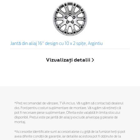
Jantă din aliaj 16" design cu 10 x 2 spiţe, Argintiu
Vizualizați detalii
*Preţ recomandat de vânzare, TVA inclus. Vă rugăm să contactaţi dealerul
dvs. Ford pentru costuri suplimentare de montare. Vă rugăm să reţineţi că
pot fi necesare piese suplimentare. Oferta este valabilă în limita stocului
disponibil. Preţul este pe jantă din aliaj şi exclude anvelopa şi piesele de
montaj.
*Accesoriile identificate sunt accesorii alese cu grijă de la furnizori terți și pot
avea diferite condiții de garanție, iar detaliile acestora pot fi obținute de la