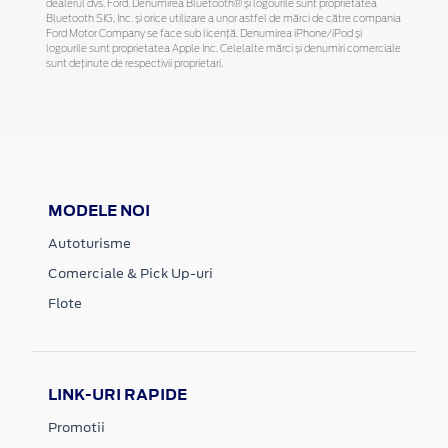
dealerul dvs. Ford. Denumirea Bluetooth® și logourile sunt proprietatea
Bluetooth SIG, Inc. și orice utilizare a unor astfel de mărci de către compania
Ford Motor Company se face sub licență. Denumirea iPhone/iPod și
logourile sunt proprietatea Apple Inc. Celelalte mărci și denumiri comerciale
sunt deținute de respectivii proprietari.
MODELE NOI
Autoturisme
Comerciale & Pick Up-uri
Flote
LINK-URI RAPIDE
Promotii