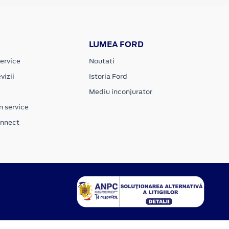
LUMEA FORD
ervice
Noutati
vizii
Istoria Ford
Mediu inconjurator
n service
onnect