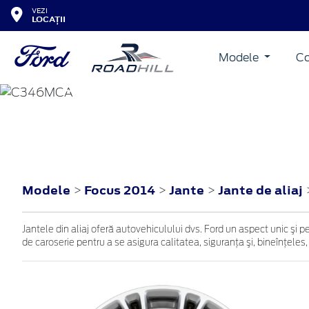
VEZI
LOCAȚII
Modele
Co
FOCUS
2014
Modele
Focus 2014
Jante
Jante de aliaj
>
>
>
Jantele din aliaj oferă autovehiculului dvs. Ford un aspect unic şi p
de caroserie pentru a se asigura calitatea, siguranţa şi, bineînţeles,