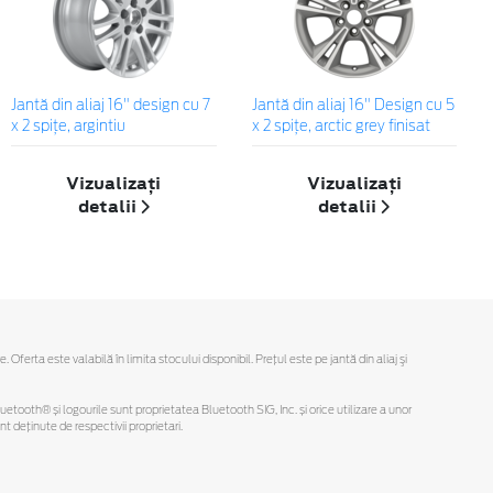
Jantă din aliaj 16" design cu 7
Jantă din aliaj 16" Design cu 5
x 2 spiţe, argintiu
x 2 spiţe, arctic grey finisat
Vizualizați
Vizualizați
detalii
detalii
rta este valabilă în limita stocului disponibil. Preţul este pe jantă din aliaj şi
Bluetooth® și logourile sunt proprietatea Bluetooth SIG, Inc. și orice utilizare a unor
deținute de respectivii proprietari.