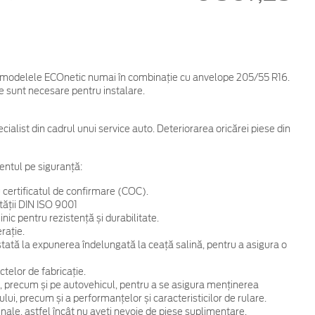
ru modelele ECOnetic numai în combinaţie cu anvelope 205/55 R16.
e sunt necesare pentru instalare.
cialist din cadrul unui service auto. Deteriorarea oricărei piese din
entul pe siguranță:
 certificatul de confirmare (COC).
tății DIN ISO 9001
ic pentru rezistență și durabilitate.
rație.
 testată la expunerea îndelungată la ceață salină, pentru a asigura o
telor de fabricație.
, precum și pe autovehicul, pentru a se asigura menținerea
ului, precum și a performanțelor și caracteristicilor de rulare.
ginale, astfel încât nu aveți nevoie de piese suplimentare.