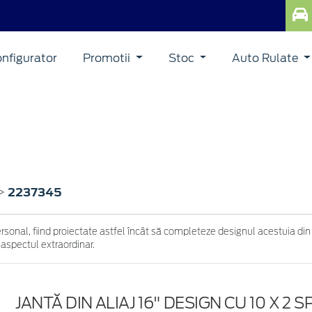
nfigurator
Promotii
Stoc
Auto Rulate
2237345
>
ersonal, fiind proiectate astfel încât să completeze designul acestuia din
 aspectul extraordinar.
JANTĂ DIN ALIAJ 16" DESIGN CU 10 X 2 SP