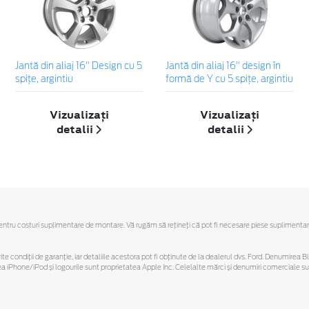
Jantă din aliaj 16" Design cu 5
Jantă din aliaj 16" design în
spiţe, argintiu
formă de Y cu 5 spiţe, argintiu
Vizualizați
Vizualizați
detalii
detalii
u costuri suplimentare de montare. Vă rugăm să reţineţi că pot fi necesare piese suplimentare. Ofe
ferite condiții de garanție, iar detaliile acestora pot fi obținute de la dealerul dvs. Ford. Denumirea 
hone/iPod și logourile sunt proprietatea Apple Inc. Celelalte mărci și denumiri comerciale sunt 