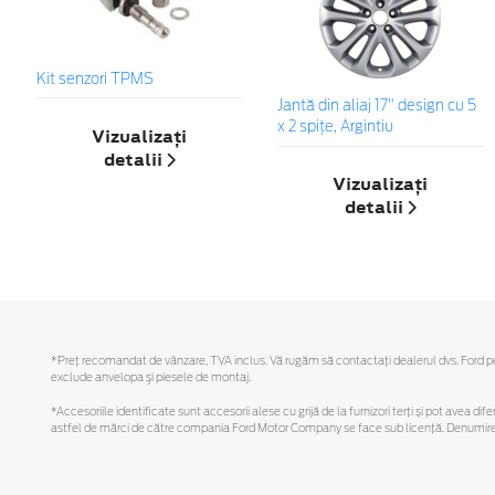
Kit senzori TPMS
Jantă din aliaj 17" design cu 5
x 2 spiţe, Argintiu
Vizualizați
detalii
Vizualizați
detalii
*Preţ recomandat de vânzare, TVA inclus. Vă rugăm să contactaţi dealerul dvs. Ford pentr
exclude anvelopa şi piesele de montaj.
*Accesoriile identificate sunt accesorii alese cu grijă de la furnizori terți și pot avea di
astfel de mărci de către compania Ford Motor Company se face sub licență. Denumirea iP