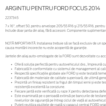
ARGINTIU PENTRU FORD FOCUS 2014
2237345
7 x 16", offset 50, pentru anvelope 205/55 R16 şi 215/55 R16, pent
Include doar janta din aliaj, fără accesorii. Componente suplimentar
NOTĂ IMPORTANTĂ:
Instalarea trebuie să se facă exclusiv de un spe
cauza montării incorecte nu este acoperită de garanţie.
Jantele din aliaj auto-omologate de la FORD sunt dezvoltate cu acc
Oferă soluția perfectă pentru autovehiculul dvs., împreună cu
Fabricată în conformitate cu sistemul de management al cali
Respectă specificațiile globale ale FORD și este testată temein
Fabricată din materiale de calitate superioară, de ultimă gene
Prezintă un finisaj rezistent la frigul din timpul iernii și este
rezistență excelentă la coroziune.
Fiecare jantă este verificată cu raze X pentru detectarea defec
Este examinată pe o perioadă extinsă pe bancurile de testare
nivelurilor de siguranță pe întreg ciclul de viață al autovehicul
Puteți reutiliza piulițele de roată și capacul central FORD ori