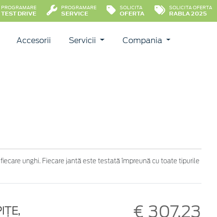
PROGRAMARE
PROGRAMARE
SOLICITA
SOLICITA OFERTA
TEST DRIVE
SERVICE
OFERTA
RABLA 2025
Accesorii
Servicii
Compania
 fiecare unghi. Fiecare jantă este testată împreună cu toate tipurile
€ 307,23
IŢE,