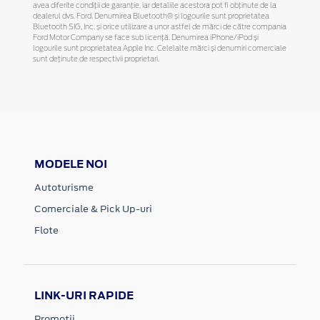
avea diferite condiții de garanție, iar detaliile acestora pot fi obținute de la
dealerul dvs. Ford. Denumirea Bluetooth® și logourile sunt proprietatea
Bluetooth SIG, Inc. și orice utilizare a unor astfel de mărci de către compania
Ford Motor Company se face sub licență. Denumirea iPhone/iPod și
logourile sunt proprietatea Apple Inc. Celelalte mărci și denumiri comerciale
sunt deținute de respectivii proprietari.
MODELE NOI
Autoturisme
Comerciale & Pick Up-uri
Flote
LINK-URI RAPIDE
Promotii