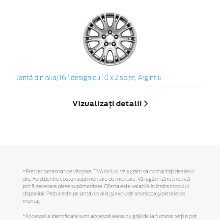
Jantă din aliaj 16" design cu 10 x 2 spiţe, Argintiu
Vizualizați detalii
*Preţ recomandat de vânzare, TVA inclus. Vă rugăm să contactaţi dealerul
dvs. Ford pentru costuri suplimentare de montare. Vă rugăm să reţineţi că
pot fi necesare piese suplimentare. Oferta este valabilă în limita stocului
disponibil. Preţul este pe jantă din aliaj şi exclude anvelopa şi piesele de
montaj.
*Accesoriile identificate sunt accesorii alese cu grijă de la furnizori terți și pot