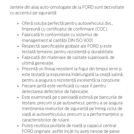
Jantele din aliaj auto-omologate de la FORD sunt dezvoltate
cu accentul pe siguranță:
Oferă soluția perfectă pentru autovehiculul dvs.,
împreună cu certificatul de confirmare (COC).
Fabricată în conformitate cu sistemul de
management al calității DIN ISO 9001
Respectă specificațiile globale ale FORD și este
testată temeinic pentru rezistență și durabilitate.
Fabricată din materiale de calitate superioară, de
ultimă generație.
Prezintă un finisaj rezistent la frigul din timpul iernii și
este testată la expunerea îndelungată la ceață salină,
pentru a asigura o rezistență excelentă la coroziune.
Fiecare jantă este verificată cu raze X pentru
detectarea defectelor de fabricație.
Este examinată pe o perioadă extinsă pe bancurile de
testare, precum și pe autovehicul, pentru a se asigura
menținerea nivelurilor de siguranță pe întreg ciclul de
viață al autovehiculului, precum și a performanțelor și
caracteristicilor de rulare.
Puteți reutiliza piulițele de roată și capacul central
FORD originale, astfel încât nu aveți nevoie de piese