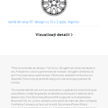
Jantă din aliaj 16" design cu 10 x 2 spiţe, Argintiu
Vizualizați detalii
*Preţ recomandat de vânzare, TVA inclus. Vă rugăm să contactaţi dealerul
dvs. Ford pentru costuri suplimentare de montare. Vă rugăm să reţineţi că
pot fi necesare piese suplimentare. Oferta este valabilă în limita stocului
disponibil. Preţul este pe jantă din aliaj şi exclude anvelopa şi piesele de
montaj.
*Accesoriile identificate sunt accesorii alese cu grijă de la furnizori terți și pot
avea diferite condiții de garanție, iar detaliile acestora pot fi obținute de la
dealerul dvs. Ford. Denumirea Bluetooth® și logourile sunt proprietatea
Bluetooth SIG, Inc. și orice utilizare a unor astfel de mărci de către compania
Ford Motor Company se face sub licență. Denumirea iPhone/iPod și