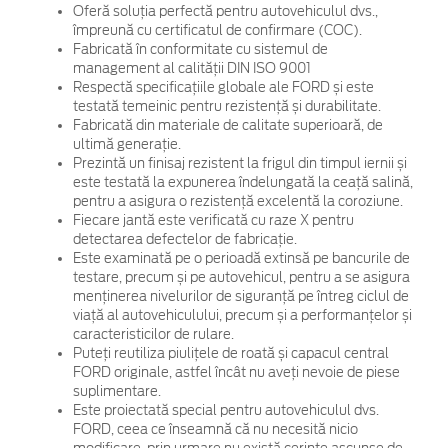
Oferă soluția perfectă pentru autovehiculul dvs.,
împreună cu certificatul de confirmare (COC).
Fabricată în conformitate cu sistemul de
management al calității DIN ISO 9001
Respectă specificațiile globale ale FORD și este
testată temeinic pentru rezistență și durabilitate.
Fabricată din materiale de calitate superioară, de
ultimă generație.
Prezintă un finisaj rezistent la frigul din timpul iernii și
este testată la expunerea îndelungată la ceață salină,
pentru a asigura o rezistență excelentă la coroziune.
Fiecare jantă este verificată cu raze X pentru
detectarea defectelor de fabricație.
Este examinată pe o perioadă extinsă pe bancurile de
testare, precum și pe autovehicul, pentru a se asigura
menținerea nivelurilor de siguranță pe întreg ciclul de
viață al autovehiculului, precum și a performanțelor și
caracteristicilor de rulare.
Puteți reutiliza piulițele de roată și capacul central
FORD originale, astfel încât nu aveți nevoie de piese
suplimentare.
Este proiectată special pentru autovehiculul dvs.
FORD, ceea ce înseamnă că nu necesită nicio