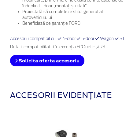
modificare, prin urmare nu există cerințe ascunse de
îndeplinit - doar „montați și uitați”.
Proiectată să completeze stilul general al
autovehiculului.
Beneficiază de garanție FORD
Accesoriu compatibil cu:
4-door
5-door
Wagon
ST
Detalii compatibilitati: Cu excepţia ECOnetic și RS
Solicita oferta accesoriu
ACCESORII EVIDENȚIATE