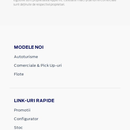
logourile sunt proprietatea Apple Inc. Celelalte mărci și denumiri comerciale
sunt deținute de respectivii proprietari.
MODELE NOI
Autoturisme
Comerciale & Pick Up-uri
Flote
LINK-URI RAPIDE
Promotii
Configurator
Stoc