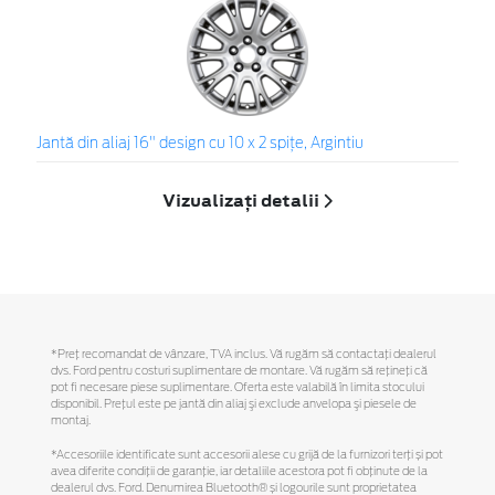
Jantă din aliaj 16" design cu 10 x 2 spiţe, Argintiu
Vizualizați detalii
*Preţ recomandat de vânzare, TVA inclus. Vă rugăm să contactaţi dealerul
dvs. Ford pentru costuri suplimentare de montare. Vă rugăm să reţineţi că
pot fi necesare piese suplimentare. Oferta este valabilă în limita stocului
disponibil. Preţul este pe jantă din aliaj şi exclude anvelopa şi piesele de
montaj.
*Accesoriile identificate sunt accesorii alese cu grijă de la furnizori terți și pot
avea diferite condiții de garanție, iar detaliile acestora pot fi obținute de la
dealerul dvs. Ford. Denumirea Bluetooth® și logourile sunt proprietatea