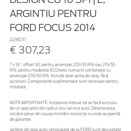
ARGINTIU PENTRU
FORD FOCUS 2014
2238237
€ 307,23
7 x 16", offset 50, pentru anvelope 205/55 R16 sau 215/55
R16, pentru modelele ECOnetic numai în combinaţie cu
anvelope 205/55 R16. Include doar janta din aliaj, fără
accesorii. Componente suplimentare sunt necesare pentru
instalare.
NOTĂ IMPORTANTĂ:
Instalarea trebuie să se facă exclusiv
de un specialist din cadrul unui service auto. Deteriorarea
oricărei piese din cauza montării incorecte nu este acoperită
de garanţie.
Jantele din aliaj auto-omologate de la FORD sunt dezvoltate