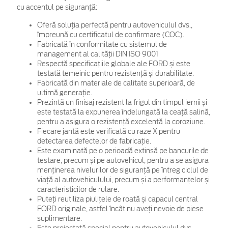
cu accentul pe siguranță:
Oferă soluția perfectă pentru autovehiculul dvs.,
împreună cu certificatul de confirmare (COC).
Fabricată în conformitate cu sistemul de
management al calității DIN ISO 9001
Respectă specificațiile globale ale FORD și este
testată temeinic pentru rezistență și durabilitate.
Fabricată din materiale de calitate superioară, de
ultimă generație.
Prezintă un finisaj rezistent la frigul din timpul iernii și
este testată la expunerea îndelungată la ceață salină,
pentru a asigura o rezistență excelentă la coroziune.
Fiecare jantă este verificată cu raze X pentru
detectarea defectelor de fabricație.
Este examinată pe o perioadă extinsă pe bancurile de
testare, precum și pe autovehicul, pentru a se asigura
menținerea nivelurilor de siguranță pe întreg ciclul de
viață al autovehiculului, precum și a performanțelor și
caracteristicilor de rulare.
Puteți reutiliza piulițele de roată și capacul central
FORD originale, astfel încât nu aveți nevoie de piese
suplimentare.