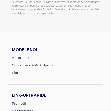
Bluetooth SIG, Inc. și orice utilizare a unor astfel de mărci de către compania
Ford Motor Company se face sub licență. Denumirea iPhone/iPod și
logourile sunt proprietatea Apple Inc. Celelalte mărci și denumiri comerciale
sunt deținute de respectivii proprietari.
MODELE NOI
Autoturisme
Comerciale & Pick Up-uri
Flote
LINK-URI RAPIDE
Promotii
Configurator