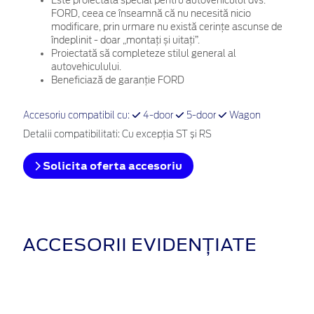
Este proiectată special pentru autovehiculul dvs.
FORD, ceea ce înseamnă că nu necesită nicio
modificare, prin urmare nu există cerințe ascunse de
îndeplinit - doar „montați și uitați”.
Proiectată să completeze stilul general al
autovehiculului.
Beneficiază de garanție FORD
Accesoriu compatibil cu:
4-door
5-door
Wagon
Detalii compatibilitati: Cu excepţia ST și RS
Solicita oferta accesoriu
ACCESORII EVIDENȚIATE