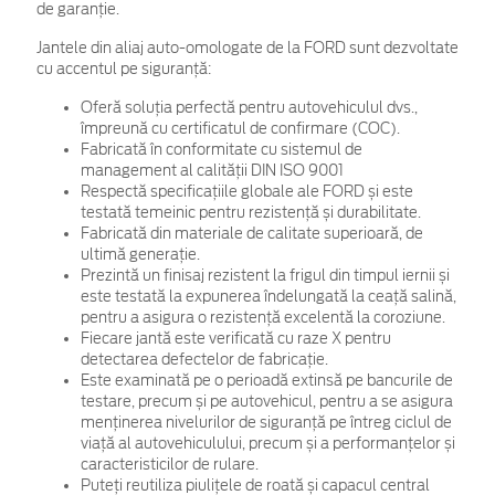
de garanţie.
Jantele din aliaj auto-omologate de la FORD sunt dezvoltate
cu accentul pe siguranță:
Oferă soluția perfectă pentru autovehiculul dvs.,
împreună cu certificatul de confirmare (COC).
Fabricată în conformitate cu sistemul de
management al calității DIN ISO 9001
Respectă specificațiile globale ale FORD și este
testată temeinic pentru rezistență și durabilitate.
Fabricată din materiale de calitate superioară, de
ultimă generație.
Prezintă un finisaj rezistent la frigul din timpul iernii și
este testată la expunerea îndelungată la ceață salină,
pentru a asigura o rezistență excelentă la coroziune.
Fiecare jantă este verificată cu raze X pentru
detectarea defectelor de fabricație.
Este examinată pe o perioadă extinsă pe bancurile de
testare, precum și pe autovehicul, pentru a se asigura
menținerea nivelurilor de siguranță pe întreg ciclul de
viață al autovehiculului, precum și a performanțelor și
caracteristicilor de rulare.
Puteți reutiliza piulițele de roată și capacul central