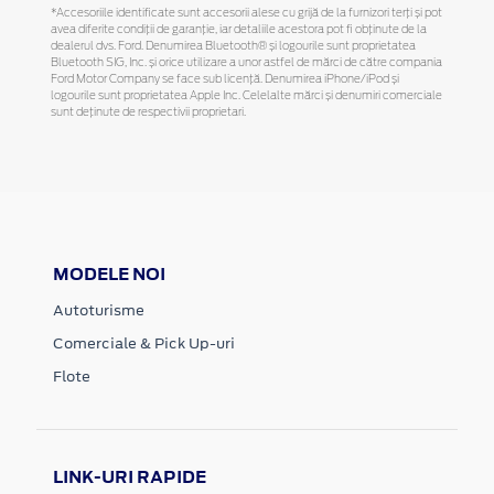
*Accesoriile identificate sunt accesorii alese cu grijă de la furnizori terți și pot
avea diferite condiții de garanție, iar detaliile acestora pot fi obținute de la
dealerul dvs. Ford. Denumirea Bluetooth® și logourile sunt proprietatea
Bluetooth SIG, Inc. și orice utilizare a unor astfel de mărci de către compania
Ford Motor Company se face sub licență. Denumirea iPhone/iPod și
logourile sunt proprietatea Apple Inc. Celelalte mărci și denumiri comerciale
sunt deținute de respectivii proprietari.
MODELE NOI
Autoturisme
Comerciale & Pick Up-uri
Flote
LINK-URI RAPIDE