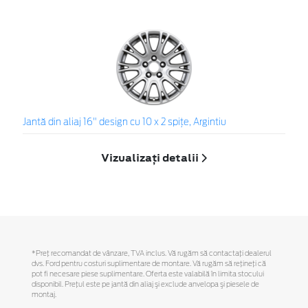
Jantă din aliaj 16" design cu 10 x 2 spiţe, Argintiu
Vizualizați detalii
*Preţ recomandat de vânzare, TVA inclus. Vă rugăm să contactaţi dealerul
dvs. Ford pentru costuri suplimentare de montare. Vă rugăm să reţineţi că
pot fi necesare piese suplimentare. Oferta este valabilă în limita stocului
disponibil. Preţul este pe jantă din aliaj şi exclude anvelopa şi piesele de
montaj.