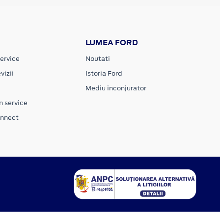
LUMEA FORD
ervice
Noutati
vizii
Istoria Ford
Mediu inconjurator
n service
onnect