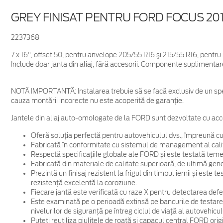
GREY FINISAT PENTRU FORD FOCUS 20
2237368
7 x 16", offset 50, pentru anvelope 205/55 R16 şi 215/55 R16, pen
Include doar janta din aliaj, fără accesorii. Componente suplimentar
NOTĂ IMPORTANTĂ:
Instalarea trebuie să se facă exclusiv de un spe
cauza montării incorecte nu este acoperită de garanţie.
Jantele din aliaj auto-omologate de la FORD sunt dezvoltate cu acc
Oferă soluția perfectă pentru autovehiculul dvs., împreună cu
Fabricată în conformitate cu sistemul de management al cali
Respectă specificațiile globale ale FORD și este testată temein
Fabricată din materiale de calitate superioară, de ultimă gene
Prezintă un finisaj rezistent la frigul din timpul iernii și este
rezistență excelentă la coroziune.
Fiecare jantă este verificată cu raze X pentru detectarea defec
Este examinată pe o perioadă extinsă pe bancurile de testare
nivelurilor de siguranță pe întreg ciclul de viață al autovehicul
Puteți reutiliza piulițele de roată și capacul central FORD ori