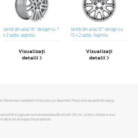
Jantă din aliaj 16" design cu 7
Jantă din aliaj 16" design cu
x 2 spiţe, argintiu
10 x 2 spiţe, Argintiu
Vizualizați
Vizualizați
detalii
detalii
rta este valabilă în limita stocului disponibil. Preţul este pe jantă din aliaj şi
Bluetooth® și logourile sunt proprietatea Bluetooth SIG, Inc. și orice utilizare a unor
deținute de respectivii proprietari.