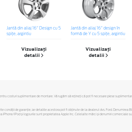
Jantă din aliaj 16" Design cu 5
Jantă din aliaj 16" design în
spiţe, argintiu
formă de Y cu 5 spiţe, argintiu
Vizualizați
Vizualizați
detalii
detalii
u costuri suplimentare de montare. Vă rugăm să reţineţi că pot fi necesare piese suplimentare. Ofe
ferite condiții de garanție, iar detaliile acestora pot fi obținute de la dealerul dvs. Ford. Denumirea 
hone/iPod și logourile sunt proprietatea Apple Inc. Celelalte mărci și denumiri comerciale sunt 