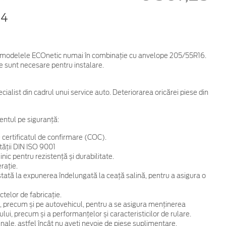
14
tru modelele ECOnetic numai în combinaţie cu anvelope 205/55R16.
e sunt necesare pentru instalare.
cialist din cadrul unui service auto. Deteriorarea oricărei piese din
entul pe siguranță:
 certificatul de confirmare (COC).
tății DIN ISO 9001
ic pentru rezistență și durabilitate.
rație.
 testată la expunerea îndelungată la ceață salină, pentru a asigura o
telor de fabricație.
, precum și pe autovehicul, pentru a se asigura menținerea
ului, precum și a performanțelor și caracteristicilor de rulare.
ginale, astfel încât nu aveți nevoie de piese suplimentare.