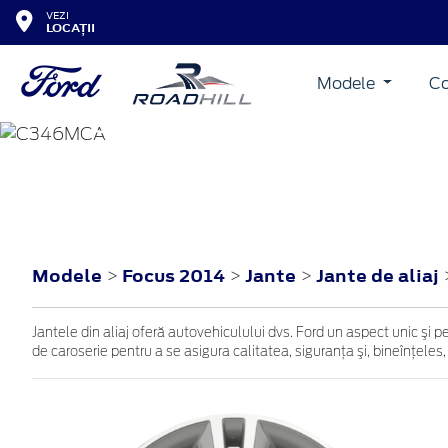
VEZI
LOCAȚII
Modele
Co
FOCUS
2014
Modele
Focus 2014
Jante
Jante de aliaj
>
>
>
Jantele din aliaj oferă autovehiculului dvs. Ford un aspect unic şi p
de caroserie pentru a se asigura calitatea, siguranţa şi, bineînţeles,