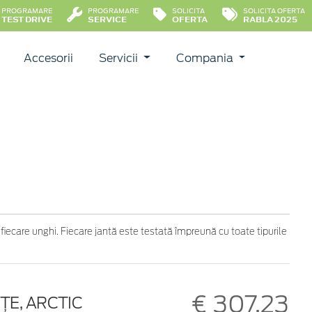
PROGRAMARE
PROGRAMARE
SOLICITA
SOLICITA OFERTA
TEST DRIVE
SERVICE
OFERTA
RABLA 2025
Accesorii
Servicii
Compania
 fiecare unghi. Fiecare jantă este testată împreună cu toate tipurile
€ 307,23
IŢE, ARCTIC