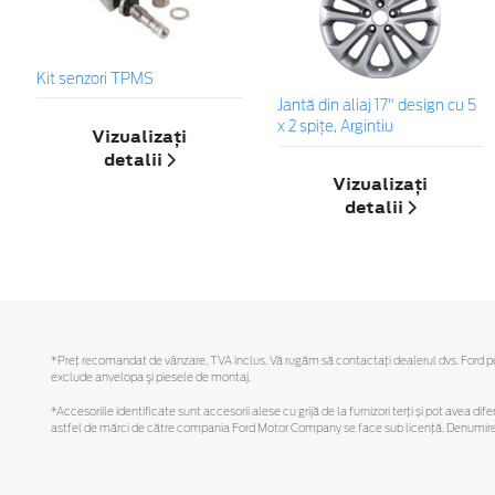
Kit senzori TPMS
Jantă din aliaj 17" design cu 5
x 2 spiţe, Argintiu
Vizualizați
detalii
Vizualizați
detalii
*Preţ recomandat de vânzare, TVA inclus. Vă rugăm să contactaţi dealerul dvs. Ford pentr
exclude anvelopa şi piesele de montaj.
*Accesoriile identificate sunt accesorii alese cu grijă de la furnizori terți și pot avea di
astfel de mărci de către compania Ford Motor Company se face sub licență. Denumirea iP