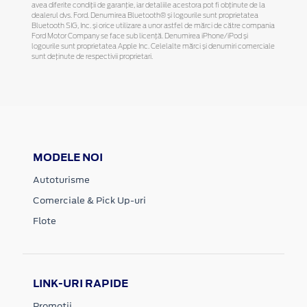
avea diferite condiții de garanție, iar detaliile acestora pot fi obținute de la
dealerul dvs. Ford. Denumirea Bluetooth® și logourile sunt proprietatea
Bluetooth SIG, Inc. și orice utilizare a unor astfel de mărci de către compania
Ford Motor Company se face sub licență. Denumirea iPhone/iPod și
logourile sunt proprietatea Apple Inc. Celelalte mărci și denumiri comerciale
sunt deținute de respectivii proprietari.
MODELE NOI
Autoturisme
Comerciale & Pick Up-uri
Flote
LINK-URI RAPIDE
Promotii