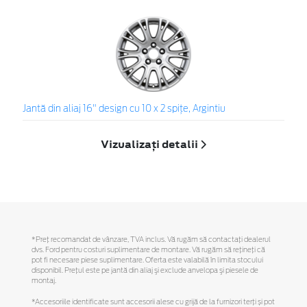
Jantă din aliaj 16" design cu 10 x 2 spiţe, Argintiu
Vizualizați detalii
*Preţ recomandat de vânzare, TVA inclus. Vă rugăm să contactaţi dealerul
dvs. Ford pentru costuri suplimentare de montare. Vă rugăm să reţineţi că
pot fi necesare piese suplimentare. Oferta este valabilă în limita stocului
disponibil. Preţul este pe jantă din aliaj şi exclude anvelopa şi piesele de
montaj.
*Accesoriile identificate sunt accesorii alese cu grijă de la furnizori terți și pot