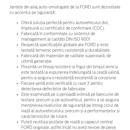
Jantele din aliaj auto-omologate de la FORD sunt dezvoltate
cu accentul pe siguranță:
Oferă soluția perfectă pentru autovehiculul dvs.,
împreună cu certificatul de confirmare (COC).
Fabricată în conformitate cu sistemul de
management al calității DIN ISO 9001
Respectă specificațiile globale ale FORD și este
testată temeinic pentru rezistență și durabilitate.
Fabricată din materiale de calitate superioară, de
ultimă generație.
Prezintă un finisaj rezistent la frigul din timpul iernii și
este testată la expunerea îndelungată la ceață salină,
pentru a asigura o rezistență excelentă la coroziune.
Fiecare jantă este verificată cu raze X pentru
detectarea defectelor de fabricație.
Este examinată pe o perioadă extinsă pe bancurile de
testare, precum și pe autovehicul, pentru a se asigura
menținerea nivelurilor de siguranță pe întreg ciclul de
viață al autovehiculului, precum și a performanțelor și
caracteristicilor de rulare.
Puteți reutiliza piulițele de roată și capacul central
FORD originale, astfel încât nu aveți nevoie de piese