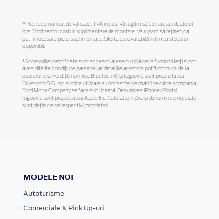
*Preţ recomandat de vânzare, TVA inclus. Vă rugăm să contactaţi dealerul
dvs. Ford pentru costuri suplimentare de montare. Vă rugăm să reţineţi că
pot fi necesare piese suplimentare. Oferta este valabilă în limita stocului
disponibil.
*Accesoriile identificate sunt accesorii alese cu grijă de la furnizori terți și pot
avea diferite condiții de garanție, iar detaliile acestora pot fi obținute de la
dealerul dvs. Ford. Denumirea Bluetooth® și logourile sunt proprietatea
Bluetooth SIG, Inc. și orice utilizare a unor astfel de mărci de către compania
Ford Motor Company se face sub licență. Denumirea iPhone/iPod și
logourile sunt proprietatea Apple Inc. Celelalte mărci și denumiri comerciale
sunt deținute de respectivii proprietari.
MODELE NOI
Autoturisme
Comerciale & Pick Up-uri