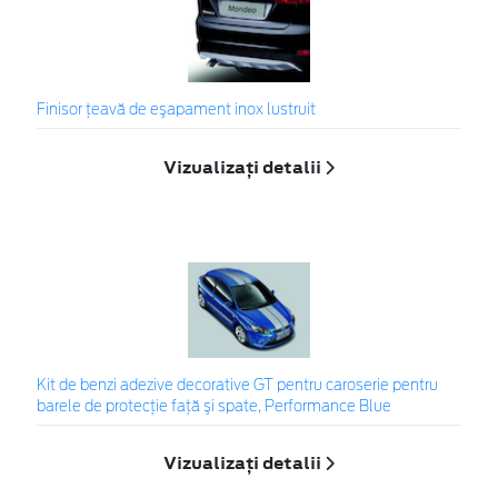
Finisor ţeavă de eşapament inox lustruit
Vizualizați detalii
Kit de benzi adezive decorative GT pentru caroserie pentru
barele de protecţie faţă şi spate, Performance Blue
Vizualizați detalii