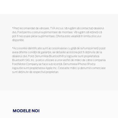
*Preţ recomandat de vânzare, TVA inclus. Vă rugăm să contactaţi dealerul
dvs. Ford pentru costuri suplimentare de montare. Vă rugăm să reţineţi că
pot fi necesare piese suplimentare. Oferta este valabilă în limita stocului
disponibil.
*Accesoriile identificate sunt accesorii alese cu grijă de la furnizori terți și pot
avea diferite condiții de garanție, iar detaliile acestora pot fi obținute de la
dealerul dvs. Ford. Denumirea Bluetooth® și logourile sunt proprietatea
Bluetooth SIG, Inc. și orice utilizare a unor astfel de mărci de către compania
Ford Motor Company se face sub licență. Denumirea iPhone/iPod și
logourile sunt proprietatea Apple Inc. Celelalte mărci și denumiri comerciale
sunt deținute de respectivii proprietari.
MODELE NOI