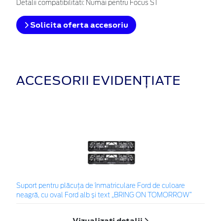
Detalii compatibilitati: Numai pentru Focus ST
Solicita oferta accesoriu
ACCESORII EVIDENȚIATE
Suport pentru plăcuța de înmatriculare Ford de culoare
neagră, cu oval Ford alb și text „BRING ON TOMORROW”
Vizualizați detalii