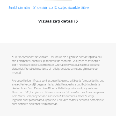
Jantă din aliaj 16" design cu 10 spițe, Sparkle Silver
Vizualizați detalii
*Preţ recomandat de vânzare, TVA inclus. Vă rugăm să contactaţi dealerul
dvs. Ford pentru costuri suplimentare de montare. Vă rugăm să reţineţi că
pot fi necesare piese suplimentare. Oferta este valabilă în limita stocului
disponibil. Preţul este pe jantă din aliaj şi exclude anvelopa şi piesele de
montaj.
*Accesoriile identificate sunt accesorii alese cu grijă de la furnizori terți și pot
avea diferite condiții de garanție, iar detaliile acestora pot fi obținute de la
dealerul dvs. Ford. Denumirea Bluetooth® și logourile sunt proprietatea
Bluetooth SIG, Inc. și orice utilizare a unor astfel de mărci de către compania
Ford Motor Company se face sub licență. Denumirea iPhone/iPod și
logourile sunt proprietatea Apple Inc. Celelalte mărci și denumiri comerciale
sunt deținute de respectivii proprietari.