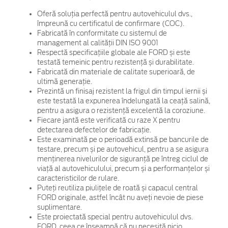
Oferă soluția perfectă pentru autovehiculul dvs.,
împreună cu certificatul de confirmare (COC).
Fabricată în conformitate cu sistemul de
management al calității DIN ISO 9001
Respectă specificațiile globale ale FORD și este
testată temeinic pentru rezistență și durabilitate.
Fabricată din materiale de calitate superioară, de
ultimă generație.
Prezintă un finisaj rezistent la frigul din timpul iernii și
este testată la expunerea îndelungată la ceață salină,
pentru a asigura o rezistență excelentă la coroziune.
Fiecare jantă este verificată cu raze X pentru
detectarea defectelor de fabricație.
Este examinată pe o perioadă extinsă pe bancurile de
testare, precum și pe autovehicul, pentru a se asigura
menținerea nivelurilor de siguranță pe întreg ciclul de
viață al autovehiculului, precum și a performanțelor și
caracteristicilor de rulare.
Puteți reutiliza piulițele de roată și capacul central
FORD originale, astfel încât nu aveți nevoie de piese
suplimentare.
Este proiectată special pentru autovehiculul dvs.
FORD, ceea ce înseamnă că nu necesită nicio