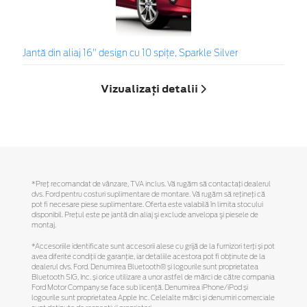
Jantă din aliaj 16" design cu 10 spițe, Sparkle Silver
Vizualizați detalii
*Preţ recomandat de vânzare, TVA inclus. Vă rugăm să contactaţi dealerul
dvs. Ford pentru costuri suplimentare de montare. Vă rugăm să reţineţi că
pot fi necesare piese suplimentare. Oferta este valabilă în limita stocului
disponibil. Preţul este pe jantă din aliaj şi exclude anvelopa şi piesele de
montaj.
*Accesoriile identificate sunt accesorii alese cu grijă de la furnizori terți și pot
avea diferite condiții de garanție, iar detaliile acestora pot fi obținute de la
dealerul dvs. Ford. Denumirea Bluetooth® și logourile sunt proprietatea
Bluetooth SIG, Inc. și orice utilizare a unor astfel de mărci de către compania
Ford Motor Company se face sub licență. Denumirea iPhone/iPod și
logourile sunt proprietatea Apple Inc. Celelalte mărci și denumiri comerciale