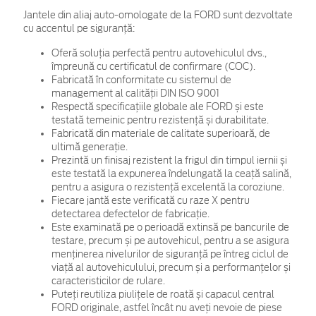
Jantele din aliaj auto-omologate de la FORD sunt dezvoltate
cu accentul pe siguranță:
Oferă soluția perfectă pentru autovehiculul dvs.,
împreună cu certificatul de confirmare (COC).
Fabricată în conformitate cu sistemul de
management al calității DIN ISO 9001
Respectă specificațiile globale ale FORD și este
testată temeinic pentru rezistență și durabilitate.
Fabricată din materiale de calitate superioară, de
ultimă generație.
Prezintă un finisaj rezistent la frigul din timpul iernii și
este testată la expunerea îndelungată la ceață salină,
pentru a asigura o rezistență excelentă la coroziune.
Fiecare jantă este verificată cu raze X pentru
detectarea defectelor de fabricație.
Este examinată pe o perioadă extinsă pe bancurile de
testare, precum și pe autovehicul, pentru a se asigura
menținerea nivelurilor de siguranță pe întreg ciclul de
viață al autovehiculului, precum și a performanțelor și
caracteristicilor de rulare.
Puteți reutiliza piulițele de roată și capacul central
FORD originale, astfel încât nu aveți nevoie de piese