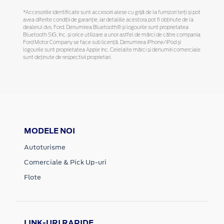
*Accesoriile identificate sunt accesorii alese cu grijă de la furnizori terți și pot
avea diferite condiții de garanție, iar detaliile acestora pot fi obținute de la
dealerul dvs. Ford. Denumirea Bluetooth® și logourile sunt proprietatea
Bluetooth SIG, Inc. și orice utilizare a unor astfel de mărci de către compania
Ford Motor Company se face sub licență. Denumirea iPhone/iPod și
logourile sunt proprietatea Apple Inc. Celelalte mărci și denumiri comerciale
sunt deținute de respectivii proprietari.
MODELE NOI
Autoturisme
Comerciale & Pick Up-uri
Flote
LINK-URI RAPIDE