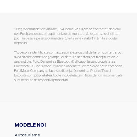
*Preţ recomandat de vânzare, TVA inclus. Vă rugăm să contactaţi dealerul
dvs. Ford pentru costuri suplimentare de montare. Vă rugăm să reţineţi că
pot fi necesare piese suplimentare. Oferta este valabilă în limita stocului
disponibil.
*Accesoriile identificate sunt accesorii alese cu grijă de la furnizori terți și pot
avea diferite condiții de garanție, iar detaliile acestora pot fi obținute de la
dealerul dvs. Ford. Denumirea Bluetooth® și logourile sunt proprietatea
Bluetooth SIG, Inc. și orice utilizare a unor astfel de mărci de către compania
Ford Motor Company se face sub licență. Denumirea iPhone/iPod și
logourile sunt proprietatea Apple Inc. Celelalte mărci și denumiri comerciale
sunt deținute de respectivii proprietari.
MODELE NOI
Autoturisme