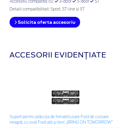
Accesoriu compatibil cu:
3-door
5-door
ST
Detalii compatibilitati: Sport, ST-line și ST
Solicita oferta accesoriu
ACCESORII EVIDENȚIATE
Suport pentru plăcuța de înmatriculare Ford de culoare
neagră, cu oval Ford alb și text „BRING ON TOMORROW”