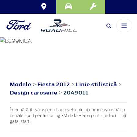
FIESTA
2012
Modele
Fiesta 2012
Linie stilistică
>
>
>
Design caroserie
2049011
>
Îmbunătățiți-vă aspectul autovehiculului dumneavoastră cu
benzile sport pentru racing 3M de la Herpa print - pe locuri, fiți
gata, start!