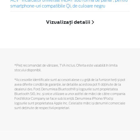
ACV* Încărcător universal INBAY sub formă de pahar , pentru
smartphone-uri compatibile Qi, de culoare negru
Vizualizați detalii
*Preţ recomandat de vânzare, TVA inclus. Oferta este valabilă în limita
stocului disponibil.
*Accesoriile identificate sunt accesorii alese cu grijă de la furnizori terți și pot
avea diferite condiții de garanție, iar detaliile acestora pot fi obținute de la
dealerul dvs. Ford. Denumirea Bluetooth® și logourile sunt proprietatea
Bluetooth SIG, Inc. și orice utilizare a unor astfel de mărci de către compania
Ford Motor Company se face sub licență. Denumirea iPhone/iPod și
logourile sunt proprietatea Apple Inc. Celelalte mărci și denumiri comerciale
sunt deținute de respectivii proprietari.