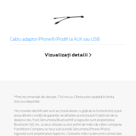
Cablu adaptor iPhone®/iPod® la AUX sau USB
Vizualizați detalii
*Preţ recomandat de vânzare, TVA inclus. Oferta este valabilă în limita
stocului disponibil.
*Accesoriile identificate sunt accesorii alese cu grijă de la furnizori terți și pot
avea diferite condiții de garanție, iar detaliile acestora pot fi obținute de la
dealerul dvs. Ford. Denumirea Bluetooth® și logourile sunt proprietatea
Bluetooth SIG, Inc. și orice utilizare a unor astfel de mărci de către compania
Ford Motor Company se face sub licență. Denumirea iPhone/iPod și
logourile sunt proprietatea Apple Inc. Celelalte mărci și denumiri comerciale