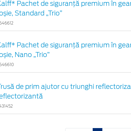
Kalff* Pachet de siguranţă premium în gea
oșie, Standard „Trio”
646612
Kalff* Pachet de siguranţă premium în gea
oșie, Nano „Trio”
646610
rusă de prim ajutor cu triunghi reflectoriza
eflectorizantă
431452