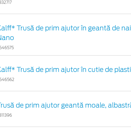
332717
alff* Trusă de prim ajutor în geantă de nai
Nano
646575
alff* Trusă de prim ajutor în cutie de plas
646562
rusă de prim ajutor geantă moale, albastr
311396