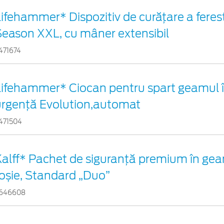
ifehammer* Dispozitiv de curățare a ferest
Season XXL, cu mâner extensibil
471674
Lifehammer* Ciocan pentru spart geamul î
urgenţă Evolution,automat
471504
Kalff* Pachet de siguranţă premium în gea
oșie, Standard „Duo”
646608