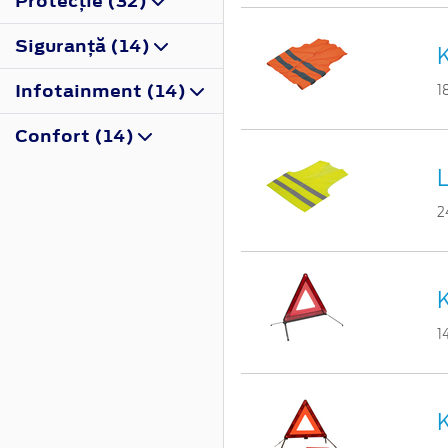
Protecţie (32)
Siguranţă (14)
K
Infotainment (14)
1
Confort (14)
2
K
1
K