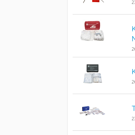
2
K
2
K
2
T
2