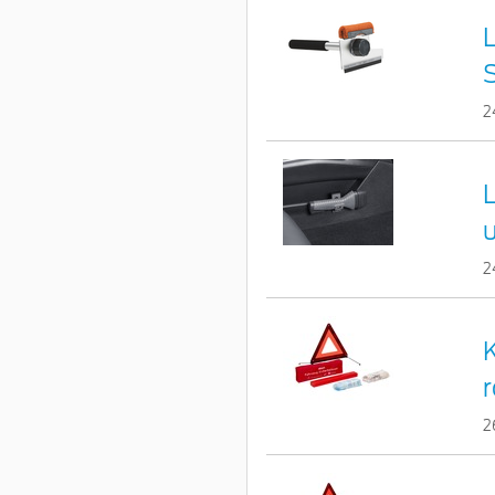
L
2
2
r
2