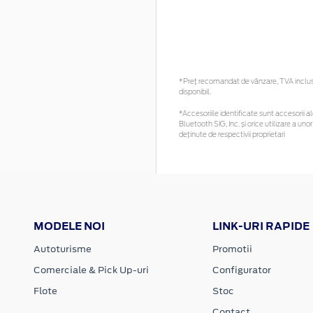
*Preţ recomandat de vânzare, TVA inclus. 
disponibil.
*Accesoriile identificate sunt accesorii ale
Bluetooth SIG, Inc. și orice utilizare a 
deținute de respectivii proprietari
MODELE NOI
LINK-URI RAPIDE
Autoturisme
Promotii
Comerciale & Pick Up-uri
Configurator
Flote
Stoc
Contact