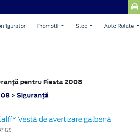
nfigurator
Promotii
Stoc
Auto Rulate
guranţă pentru Fiesta 2008
008
>
Siguranţă
alff* Vestă de avertizare galbenă
871128