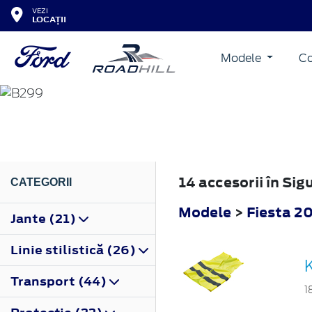
VEZI
LOCAȚII
Modele
Co
FIESTA
2008
14 accesorii în Si
CATEGORII
Modele
>
Fiesta 2
Jante (21)
Linie stilistică (26)
K
Transport (44)
1