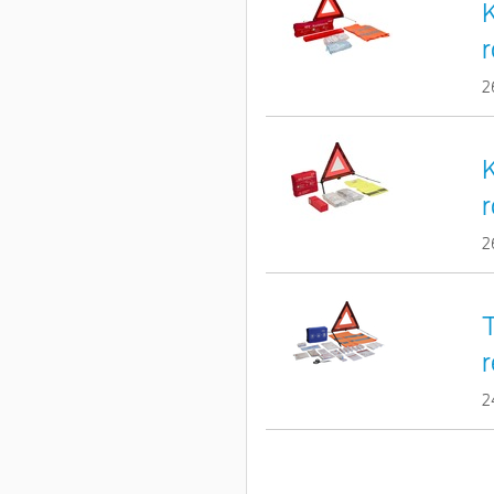
r
2
r
2
T
r
2