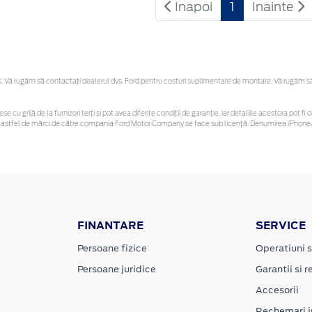
Inapoi
1
Inainte
Vă rugăm să contactaţi dealerul dvs. Ford pentru costuri suplimentare de montare. Vă rugăm să re
se cu grijă de la furnizori terți și pot avea diferite condiții de garanție, iar detaliile acestora pot
unor astfel de mărci de către compania Ford Motor Company se face sub licență. Denumirea iPhone/
FINANTARE
SERVICE
Persoane fizice
Operatiuni s
Persoane juridice
Garantii si re
Accesorii
Rechemari i