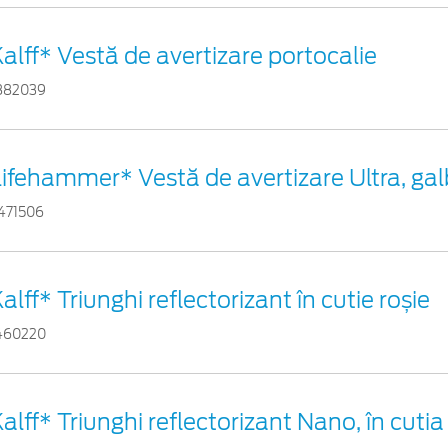
alff* Vestă de avertizare portocalie
882039
Lifehammer* Vestă de avertizare Ultra, ga
471506
alff* Triunghi reflectorizant în cutie roșie
460220
alff* Triunghi reflectorizant Nano, în cutia