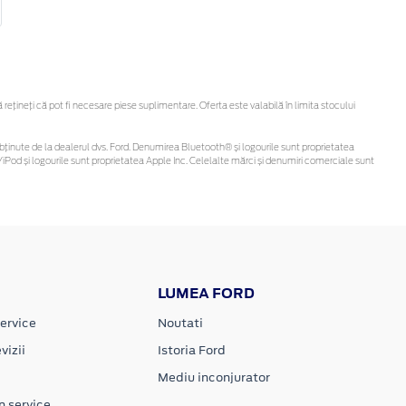
țineți că pot fi necesare piese suplimentare. Oferta este valabilă în limita stocului
 fi obținute de la dealerul dvs. Ford. Denumirea Bluetooth® și logourile sunt proprietatea
iPod și logourile sunt proprietatea Apple Inc. Celelalte mărci și denumiri comerciale sunt
LUMEA FORD
ervice
Noutati
vizii
Istoria Ford
Mediu inconjurator
n service