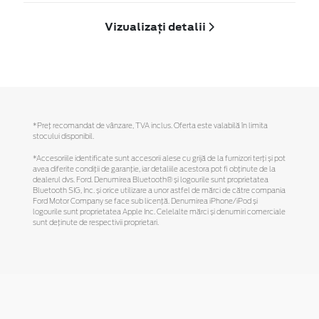
Vizualizați detalii
*Preţ recomandat de vânzare, TVA inclus. Oferta este valabilă în limita
stocului disponibil.
*Accesoriile identificate sunt accesorii alese cu grijă de la furnizori terți și pot
avea diferite condiții de garanție, iar detaliile acestora pot fi obținute de la
dealerul dvs. Ford. Denumirea Bluetooth® și logourile sunt proprietatea
Bluetooth SIG, Inc. și orice utilizare a unor astfel de mărci de către compania
Ford Motor Company se face sub licență. Denumirea iPhone/iPod și
logourile sunt proprietatea Apple Inc. Celelalte mărci și denumiri comerciale
sunt deținute de respectivii proprietari.