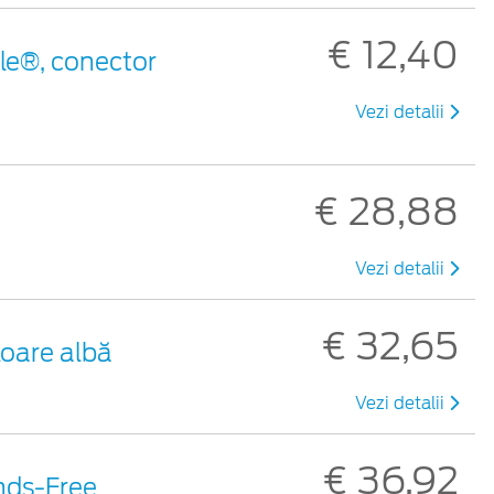
€ 12,40
le®, conector
Vezi detalii
€ 28,88
Vezi detalii
€ 32,65
loare albă
Vezi detalii
€ 36,92
nds-Free