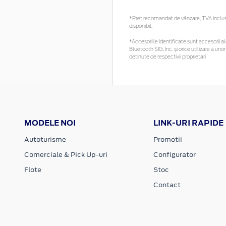
*Preţ recomandat de vânzare, TVA inclus. 
disponibil.
*Accesoriile identificate sunt accesorii ale
Bluetooth SIG, Inc. și orice utilizare a 
deținute de respectivii proprietari
MODELE NOI
LINK-URI RAPIDE
Autoturisme
Promotii
Comerciale & Pick Up-uri
Configurator
Flote
Stoc
Contact