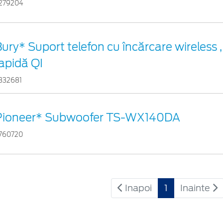
279204
ury* Suport telefon cu încărcare wireless ,
apidă QI
332681
Pioneer* Subwoofer TS-WX140DA
760720
Inapoi
1
Inainte