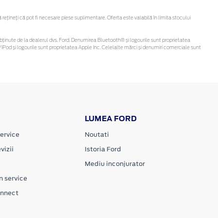
țineți că pot fi necesare piese suplimentare. Oferta este valabilă în limita stocului
 fi obținute de la dealerul dvs. Ford. Denumirea Bluetooth® și logourile sunt proprietatea
iPod și logourile sunt proprietatea Apple Inc. Celelalte mărci și denumiri comerciale sunt
LUMEA FORD
ervice
Noutati
vizii
Istoria Ford
Mediu inconjurator
n service
onnect