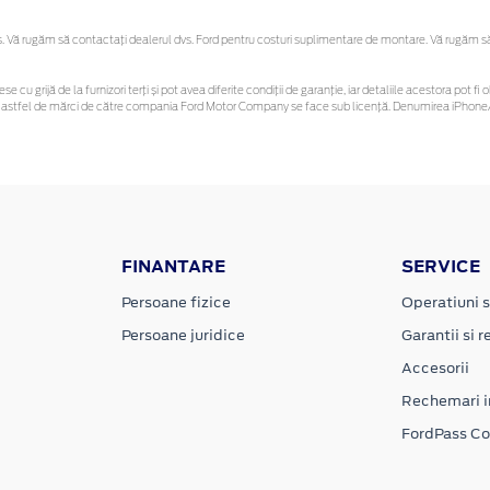
Vă rugăm să contactaţi dealerul dvs. Ford pentru costuri suplimentare de montare. Vă rugăm să re
se cu grijă de la furnizori terți și pot avea diferite condiții de garanție, iar detaliile acestora pot
unor astfel de mărci de către compania Ford Motor Company se face sub licență. Denumirea iPhone/
FINANTARE
SERVICE
Persoane fizice
Operatiuni s
Persoane juridice
Garantii si re
Accesorii
Rechemari i
FordPass C