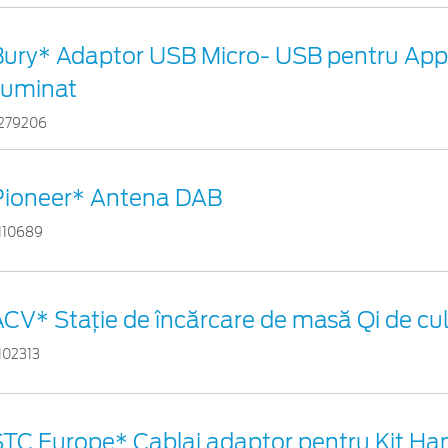
Bury* Adaptor USB Micro- USB pentru App
luminat
279206
Pioneer* Antena DAB
110689
CV* Stație de încărcare de masă Qi de cu
102313
STC Europe* Cablaj adaptor pentru Kit Ha