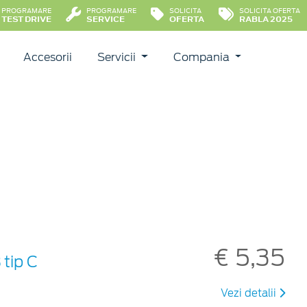
PROGRAMARE
PROGRAMARE
SOLICITA
SOLICITA OFERTA
TEST DRIVE
SERVICE
OFERTA
RABLA 2025
Accesorii
Servicii
Compania
€ 5,35
tip C
Vezi detalii