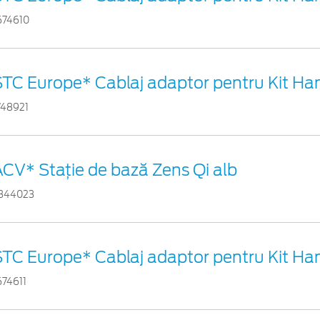
674610
STC Europe* Cablaj adaptor pentru Kit Ha
748921
ACV* Stație de bază Zens Qi alb
344023
STC Europe* Cablaj adaptor pentru Kit Ha
674611