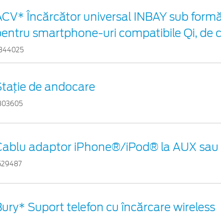
ACV* Încărcător universal INBAY sub formă
pentru smartphone-uri compatibile Qi, de 
344025
Staţie de andocare
803605
Cablu adaptor iPhone®/iPod® la AUX sau
529487
ury* Suport telefon cu încărcare wireless