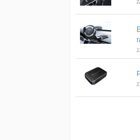
2
B
r
2
2