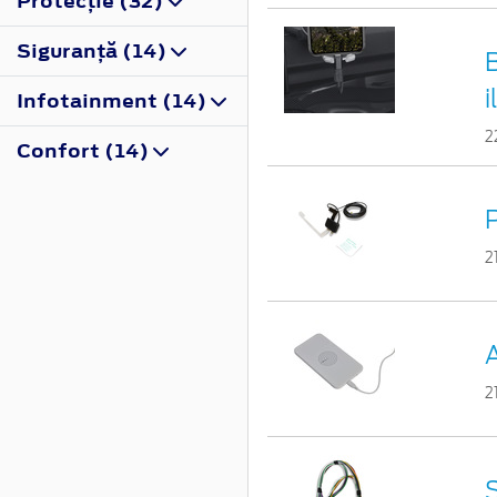
Protecţie (32)
Siguranţă (14)
i
Infotainment (14)
2
Confort (14)
2
A
2