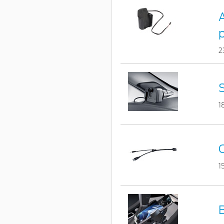
2
1
1
B