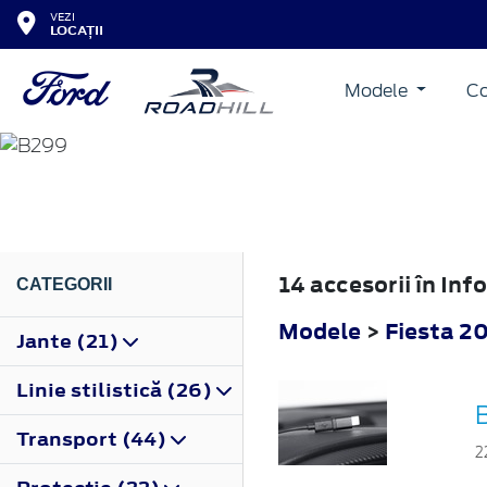
VEZI
LOCAȚII
Modele
Co
FIESTA
2008
14 accesorii în In
CATEGORII
Modele
>
Fiesta 2
Jante (21)
Linie stilistică (26)
Transport (44)
2