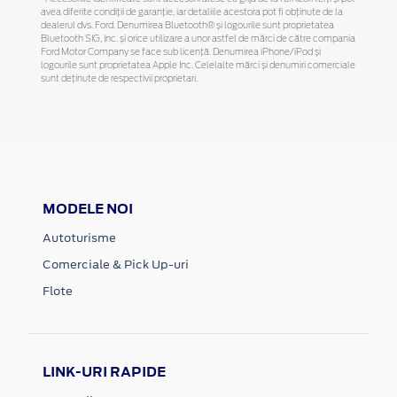
avea diferite condiții de garanție, iar detaliile acestora pot fi obținute de la
dealerul dvs. Ford. Denumirea Bluetooth® și logourile sunt proprietatea
Bluetooth SIG, Inc. și orice utilizare a unor astfel de mărci de către compania
Ford Motor Company se face sub licență. Denumirea iPhone/iPod și
logourile sunt proprietatea Apple Inc. Celelalte mărci și denumiri comerciale
sunt deținute de respectivii proprietari.
MODELE NOI
Autoturisme
Comerciale & Pick Up-uri
Flote
LINK-URI RAPIDE