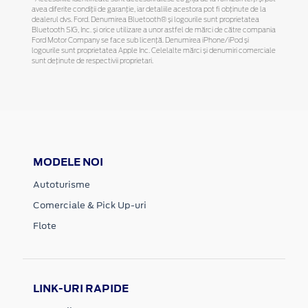
avea diferite condiții de garanție, iar detaliile acestora pot fi obținute de la
dealerul dvs. Ford. Denumirea Bluetooth® și logourile sunt proprietatea
Bluetooth SIG, Inc. și orice utilizare a unor astfel de mărci de către compania
Ford Motor Company se face sub licență. Denumirea iPhone/iPod și
logourile sunt proprietatea Apple Inc. Celelalte mărci și denumiri comerciale
sunt deținute de respectivii proprietari.
MODELE NOI
Autoturisme
Comerciale & Pick Up-uri
Flote
LINK-URI RAPIDE