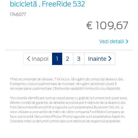
bicicletă , FreeRide 532
1746077
€ 109,67
Vezi detalii
Inapoi
1
2
3
Inainte
*Preţ recomandat de vânzare, TVA inclus. Vă rugăm să contactaţi dealerul dvs.
Ford pentru costuri suplimentare de montare. Vă rugăm să rețineți că pot fi
necesare piese suplimentare. Oferta este valabilă în limita stocului disponibil.
*Accesoriile identificate sunt accesorii alese cu grijă de la furnizori terți și pot avea
diferite condiții de garanție, iar detaliile acestora pot fi obținute de la dealerul dvs.
Ford. Denumirea Bluetooth® și logourile sunt proprietatea Bluetooth SIG, Inc. și
orice utilizare a unor astfel de mărci de către compania Ford Motor Company se
face sub licență. Denumirea iPhone/iPod și logourile sunt proprietatea Apple Inc.
Celelalte mărci și denumiri comerciale sunt deținute de respectivii proprietari