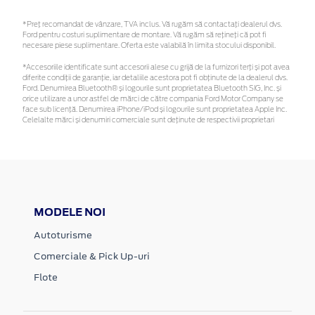
*Preţ recomandat de vânzare, TVA inclus. Vă rugăm să contactaţi dealerul dvs.
Ford pentru costuri suplimentare de montare. Vă rugăm să rețineți că pot fi
necesare piese suplimentare. Oferta este valabilă în limita stocului disponibil.
*Accesoriile identificate sunt accesorii alese cu grijă de la furnizori terți și pot avea
diferite condiții de garanție, iar detaliile acestora pot fi obținute de la dealerul dvs.
Ford. Denumirea Bluetooth® și logourile sunt proprietatea Bluetooth SIG, Inc. și
orice utilizare a unor astfel de mărci de către compania Ford Motor Company se
face sub licență. Denumirea iPhone/iPod și logourile sunt proprietatea Apple Inc.
Celelalte mărci și denumiri comerciale sunt deținute de respectivii proprietari
MODELE NOI
Autoturisme
Comerciale & Pick Up-uri
Flote