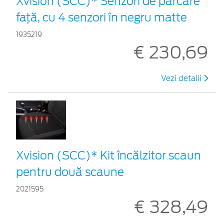
Xvision (SCC)* Senzori de parcare
faţă, cu 4 senzori în negru matte
1935219
€ 230,69
Vezi detalii
Xvision (SCC)* Kit încălzitor scaun
pentru două scaune
2021595
€ 328,49