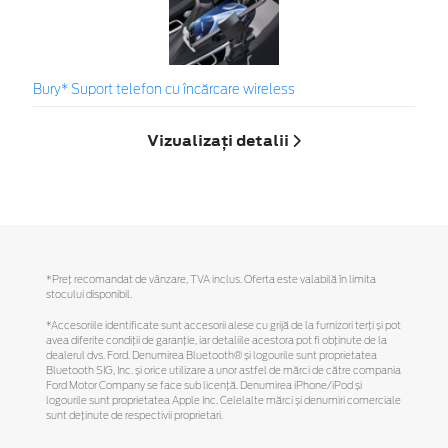
Bury* Suport telefon cu încărcare wireless
Vizualizați detalii
*Preţ recomandat de vânzare, TVA inclus. Oferta este valabilă în limita
stocului disponibil.
*Accesoriile identificate sunt accesorii alese cu grijă de la furnizori terți și pot
avea diferite condiții de garanție, iar detaliile acestora pot fi obținute de la
dealerul dvs. Ford. Denumirea Bluetooth® și logourile sunt proprietatea
Bluetooth SIG, Inc. și orice utilizare a unor astfel de mărci de către compania
Ford Motor Company se face sub licență. Denumirea iPhone/iPod și
logourile sunt proprietatea Apple Inc. Celelalte mărci și denumiri comerciale
sunt deținute de respectivii proprietari.