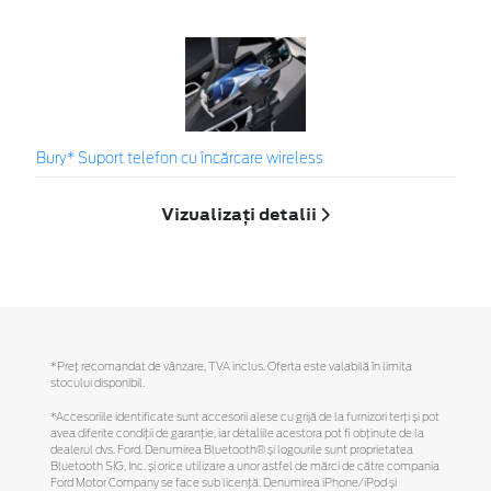
Bury* Suport telefon cu încărcare wireless
Vizualizați detalii
*Preţ recomandat de vânzare, TVA inclus. Oferta este valabilă în limita
stocului disponibil.
*Accesoriile identificate sunt accesorii alese cu grijă de la furnizori terți și pot
avea diferite condiții de garanție, iar detaliile acestora pot fi obținute de la
dealerul dvs. Ford. Denumirea Bluetooth® și logourile sunt proprietatea
Bluetooth SIG, Inc. și orice utilizare a unor astfel de mărci de către compania
Ford Motor Company se face sub licență. Denumirea iPhone/iPod și