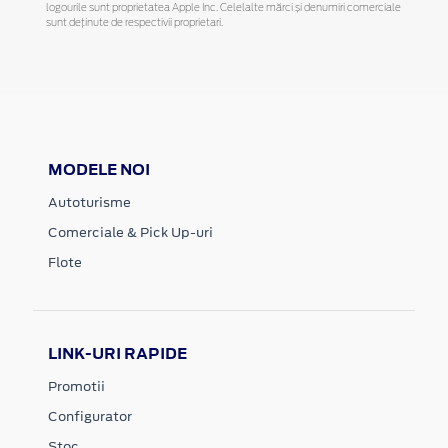
logourile sunt proprietatea Apple Inc. Celelalte mărci și denumiri comerciale
sunt deținute de respectivii proprietari.
MODELE NOI
Autoturisme
Comerciale & Pick Up-uri
Flote
LINK-URI RAPIDE
Promotii
Configurator
Stoc