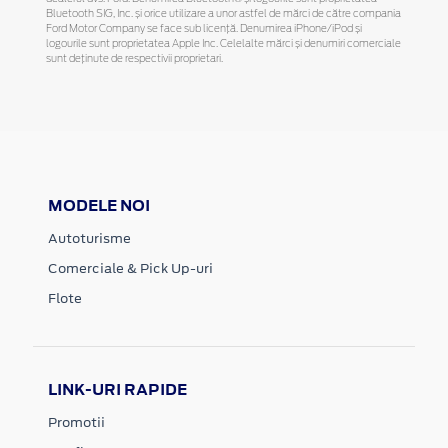
Bluetooth SIG, Inc. și orice utilizare a unor astfel de mărci de către compania
Ford Motor Company se face sub licență. Denumirea iPhone/iPod și
logourile sunt proprietatea Apple Inc. Celelalte mărci și denumiri comerciale
sunt deținute de respectivii proprietari.
MODELE NOI
Autoturisme
Comerciale & Pick Up-uri
Flote
LINK-URI RAPIDE
Promotii