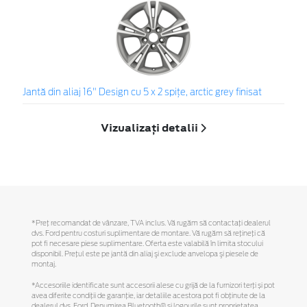
Jantă din aliaj 16" Design cu 5 x 2 spiţe, arctic grey finisat
Vizualizați detalii
*Preţ recomandat de vânzare, TVA inclus. Vă rugăm să contactaţi dealerul
dvs. Ford pentru costuri suplimentare de montare. Vă rugăm să reţineţi că
pot fi necesare piese suplimentare. Oferta este valabilă în limita stocului
disponibil. Preţul este pe jantă din aliaj şi exclude anvelopa şi piesele de
montaj.
*Accesoriile identificate sunt accesorii alese cu grijă de la furnizori terți și pot
avea diferite condiții de garanție, iar detaliile acestora pot fi obținute de la
dealerul dvs. Ford. Denumirea Bluetooth® și logourile sunt proprietatea