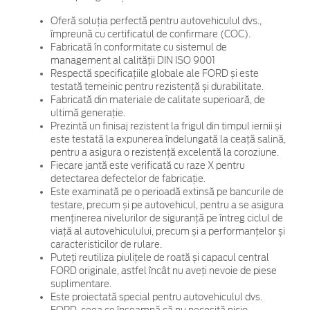
Oferă soluția perfectă pentru autovehiculul dvs.,
împreună cu certificatul de confirmare (COC).
Fabricată în conformitate cu sistemul de
management al calității DIN ISO 9001
Respectă specificațiile globale ale FORD și este
testată temeinic pentru rezistență și durabilitate.
Fabricată din materiale de calitate superioară, de
ultimă generație.
Prezintă un finisaj rezistent la frigul din timpul iernii și
este testată la expunerea îndelungată la ceață salină,
pentru a asigura o rezistență excelentă la coroziune.
Fiecare jantă este verificată cu raze X pentru
detectarea defectelor de fabricație.
Este examinată pe o perioadă extinsă pe bancurile de
testare, precum și pe autovehicul, pentru a se asigura
menținerea nivelurilor de siguranță pe întreg ciclul de
viață al autovehiculului, precum și a performanțelor și
caracteristicilor de rulare.
Puteți reutiliza piulițele de roată și capacul central
FORD originale, astfel încât nu aveți nevoie de piese
suplimentare.
Este proiectată special pentru autovehiculul dvs.