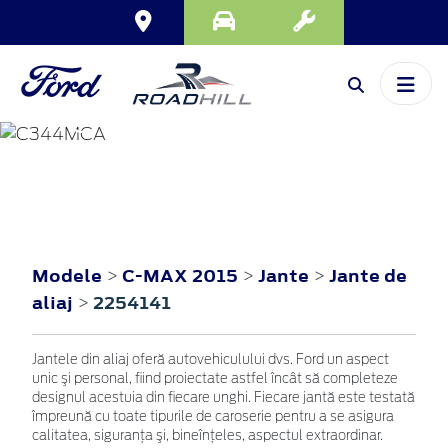
C-MAX
2015
Modele
C-MAX 2015
Jante
Jante de
>
>
>
aliaj
2254141
>
Jantele din aliaj oferă autovehiculului dvs. Ford un aspect
unic şi personal, fiind proiectate astfel încât să completeze
designul acestuia din fiecare unghi. Fiecare jantă este testată
împreună cu toate tipurile de caroserie pentru a se asigura
calitatea, siguranţa şi, bineînţeles, aspectul extraordinar.