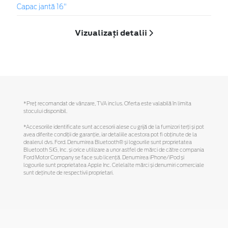
Capac jantă 16"
Vizualizați detalii
*Preţ recomandat de vânzare, TVA inclus. Oferta este valabilă în limita
stocului disponibil.
*Accesoriile identificate sunt accesorii alese cu grijă de la furnizori terți și pot
avea diferite condiții de garanție, iar detaliile acestora pot fi obținute de la
dealerul dvs. Ford. Denumirea Bluetooth® și logourile sunt proprietatea
Bluetooth SIG, Inc. și orice utilizare a unor astfel de mărci de către compania
Ford Motor Company se face sub licență. Denumirea iPhone/iPod și
logourile sunt proprietatea Apple Inc. Celelalte mărci și denumiri comerciale
sunt deținute de respectivii proprietari.