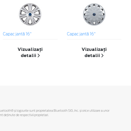
Capac jantă 16"
Capac jantă 16"
Vizualizați
Vizualizați
detalii
detalii
Bluetooth® și logourile sunt proprietatea Bluetooth SIG, Inc. și orice utilizare a unor
deținute de respectivii proprietari.