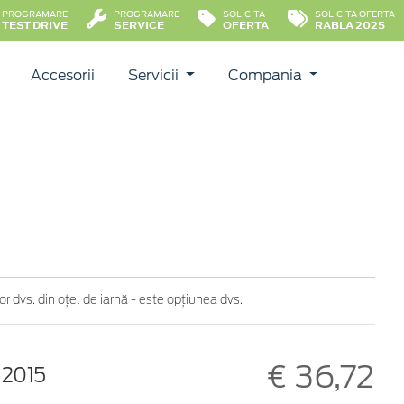
PROGRAMARE
PROGRAMARE
SOLICITA
SOLICITA OFERTA
TEST DRIVE
SERVICE
OFERTA
RABLA 2025
Accesorii
Servicii
Compania
r dvs. din oțel de iarnă - este opțiunea dvs.
€ 36,72
 2015