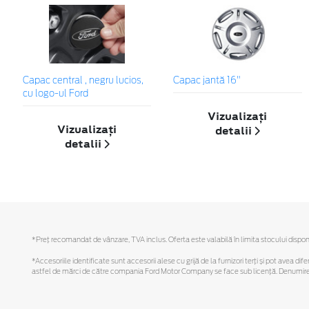
Capac central , negru lucios,
Capac jantă 16"
cu logo-ul Ford
Vizualizați
Vizualizați
detalii
detalii
*Preţ recomandat de vânzare, TVA inclus. Oferta este valabilă în limita stocului disponi
*Accesoriile identificate sunt accesorii alese cu grijă de la furnizori terți și pot avea di
astfel de mărci de către compania Ford Motor Company se face sub licență. Denumirea iP