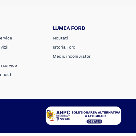
LUMEA FORD
ervice
Noutati
vizii
Istoria Ford
Mediu inconjurator
n service
onnect