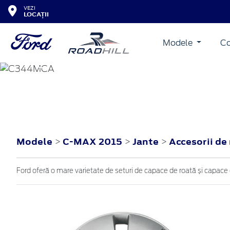
VEZI
LOCAȚII
Modele
Co
C-MAX
2015
Modele
C-MAX 2015
Jante
Accesorii de
>
>
>
Ford oferă o mare varietate de seturi de capace de roată și capace d