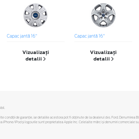
Capac jantă 16"
Capac jantă 16"
Vizualizați
Vizualizați
detalii
detalii
bil.
ferite condiții de garanție, iar detaliile acestora pot fi obținute de la dealerul dvs. Ford. Denumirea 
hone/iPod și logourile sunt proprietatea Apple Inc. Celelalte mărci și denumiri comerciale sunt 