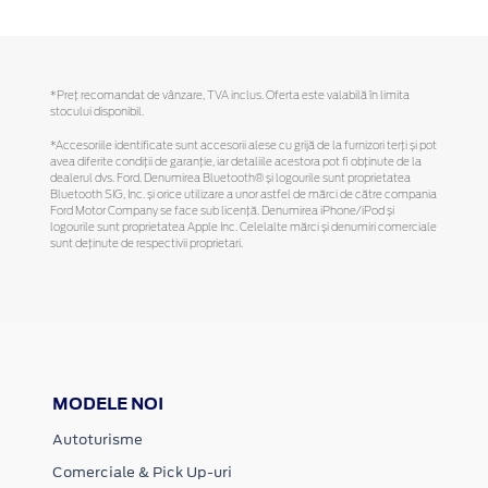
*Preţ recomandat de vânzare, TVA inclus. Oferta este valabilă în limita
stocului disponibil.
*Accesoriile identificate sunt accesorii alese cu grijă de la furnizori terți și pot
avea diferite condiții de garanție, iar detaliile acestora pot fi obținute de la
dealerul dvs. Ford. Denumirea Bluetooth® și logourile sunt proprietatea
Bluetooth SIG, Inc. și orice utilizare a unor astfel de mărci de către compania
Ford Motor Company se face sub licență. Denumirea iPhone/iPod și
logourile sunt proprietatea Apple Inc. Celelalte mărci și denumiri comerciale
sunt deținute de respectivii proprietari.
MODELE NOI
Autoturisme
Comerciale & Pick Up-uri