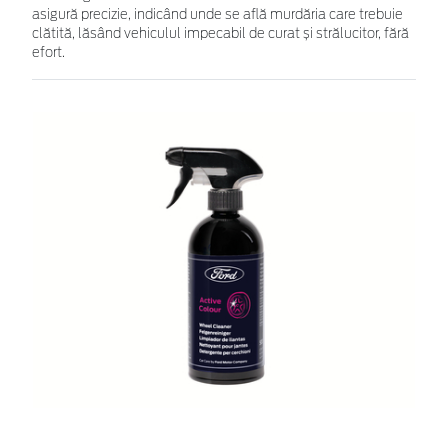
asigură precizie, indicând unde se află murdăria care trebuie
clătită, lăsând vehiculul impecabil de curat și strălucitor, fără
efort.