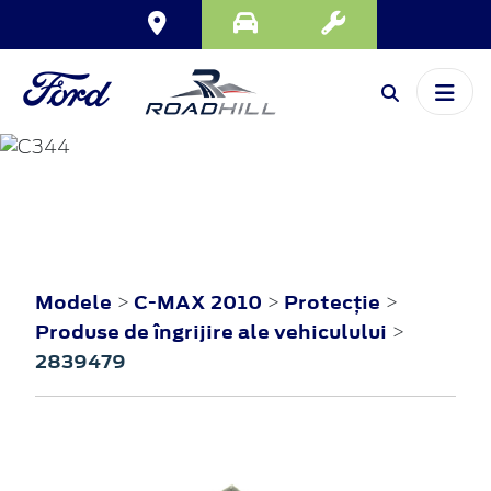
C-MAX
2010
Modele
C-MAX 2010
Protecţie
>
>
>
Produse de îngrijire ale vehiculului
>
2839479