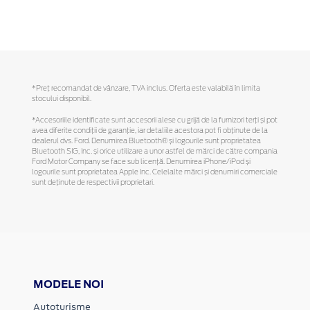
*Preţ recomandat de vânzare, TVA inclus. Oferta este valabilă în limita
stocului disponibil.
*Accesoriile identificate sunt accesorii alese cu grijă de la furnizori terți și pot
avea diferite condiții de garanție, iar detaliile acestora pot fi obținute de la
dealerul dvs. Ford. Denumirea Bluetooth® și logourile sunt proprietatea
Bluetooth SIG, Inc. și orice utilizare a unor astfel de mărci de către compania
Ford Motor Company se face sub licență. Denumirea iPhone/iPod și
logourile sunt proprietatea Apple Inc. Celelalte mărci și denumiri comerciale
sunt deținute de respectivii proprietari.
MODELE NOI
Autoturisme