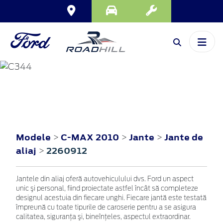
C-MAX
2010
Modele
C-MAX 2010
Jante
Jante de
>
>
>
aliaj
2260912
>
Jantele din aliaj oferă autovehiculului dvs. Ford un aspect
unic şi personal, fiind proiectate astfel încât să completeze
designul acestuia din fiecare unghi. Fiecare jantă este testată
împreună cu toate tipurile de caroserie pentru a se asigura
calitatea, siguranţa şi, bineînţeles, aspectul extraordinar.