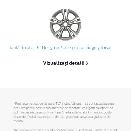
Jantă din aliaj 16" Design cu 5 x 2 spiţe, arctic grey finisat
Vizualizați detalii
*Preţ recomandat de vânzare, TVA inclus. Vă rugăm să contactaţi dealerul
dvs. Ford pentru costuri suplimentare de montare. Vă rugăm să reţineţi că
pot fi necesare piese suplimentare. Oferta este valabilă în limita stocului
disponibil. Preţul este pe jantă din aliaj şi exclude anvelopa şi piesele de
montaj.
*Accesoriile identificate sunt accesorii alese cu grijă de la furnizori terți și pot