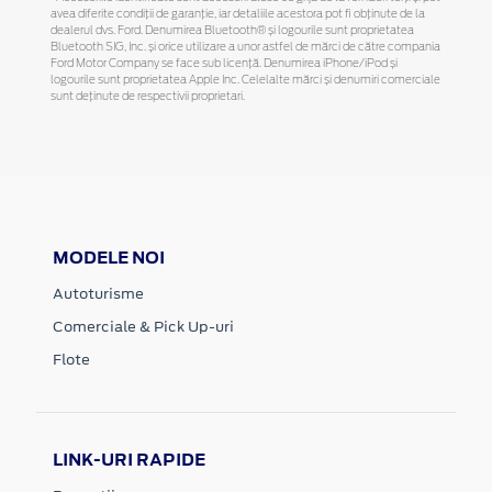
avea diferite condiții de garanție, iar detaliile acestora pot fi obținute de la
dealerul dvs. Ford. Denumirea Bluetooth® și logourile sunt proprietatea
Bluetooth SIG, Inc. și orice utilizare a unor astfel de mărci de către compania
Ford Motor Company se face sub licență. Denumirea iPhone/iPod și
logourile sunt proprietatea Apple Inc. Celelalte mărci și denumiri comerciale
sunt deținute de respectivii proprietari.
MODELE NOI
Autoturisme
Comerciale & Pick Up-uri
Flote
LINK-URI RAPIDE