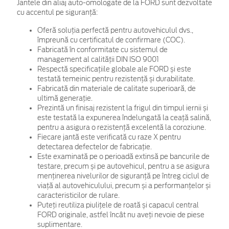
Jantele din aliaj auto-omologate de la FORD sunt dezvoltate
cu accentul pe siguranță:
Oferă soluția perfectă pentru autovehiculul dvs.,
împreună cu certificatul de confirmare (COC).
Fabricată în conformitate cu sistemul de
management al calității DIN ISO 9001
Respectă specificațiile globale ale FORD și este
testată temeinic pentru rezistență și durabilitate.
Fabricată din materiale de calitate superioară, de
ultimă generație.
Prezintă un finisaj rezistent la frigul din timpul iernii și
este testată la expunerea îndelungată la ceață salină,
pentru a asigura o rezistență excelentă la coroziune.
Fiecare jantă este verificată cu raze X pentru
detectarea defectelor de fabricație.
Este examinată pe o perioadă extinsă pe bancurile de
testare, precum și pe autovehicul, pentru a se asigura
menținerea nivelurilor de siguranță pe întreg ciclul de
viață al autovehiculului, precum și a performanțelor și
caracteristicilor de rulare.
Puteți reutiliza piulițele de roată și capacul central
FORD originale, astfel încât nu aveți nevoie de piese
suplimentare.