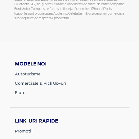
Bluetooth SIG, Inc. și orice utilizare a unor astfel de mărci de către compania
Ford Motor Company se face sub licență. Denumirea iPhone/iPod și
logourile sunt proprietatea Apple Inc. Celelalte mărci și denumiri comerciale
sunt deținute de respectivii proprietari.
MODELE NOI
Autoturisme
Comerciale & Pick Up-uri
Flote
LINK-URI RAPIDE
Promotii