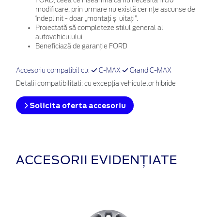
FORD, ceea ce înseamnă că nu necesită nicio
modificare, prin urmare nu există cerințe ascunse de
îndeplinit - doar „montați și uitați”.
Proiectată să completeze stilul general al
autovehiculului.
Beneficiază de garanție FORD
Accesoriu compatibil cu:
C-MAX
Grand C-MAX
Detalii compatibilitati: cu excepţia vehiculelor hibride
Solicita oferta accesoriu
ACCESORII EVIDENȚIATE