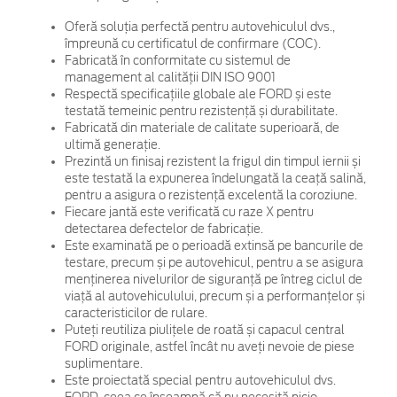
Oferă soluția perfectă pentru autovehiculul dvs.,
împreună cu certificatul de confirmare (COC).
Fabricată în conformitate cu sistemul de
management al calității DIN ISO 9001
Respectă specificațiile globale ale FORD și este
testată temeinic pentru rezistență și durabilitate.
Fabricată din materiale de calitate superioară, de
ultimă generație.
Prezintă un finisaj rezistent la frigul din timpul iernii și
este testată la expunerea îndelungată la ceață salină,
pentru a asigura o rezistență excelentă la coroziune.
Fiecare jantă este verificată cu raze X pentru
detectarea defectelor de fabricație.
Este examinată pe o perioadă extinsă pe bancurile de
testare, precum și pe autovehicul, pentru a se asigura
menținerea nivelurilor de siguranță pe întreg ciclul de
viață al autovehiculului, precum și a performanțelor și
caracteristicilor de rulare.
Puteți reutiliza piulițele de roată și capacul central
FORD originale, astfel încât nu aveți nevoie de piese
suplimentare.
Este proiectată special pentru autovehiculul dvs.