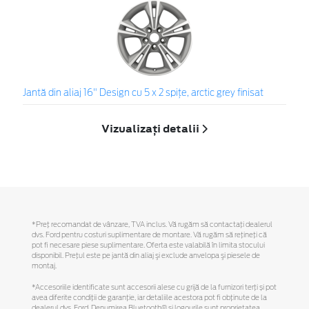
Jantă din aliaj 16" Design cu 5 x 2 spiţe, arctic grey finisat
Vizualizați detalii
*Preţ recomandat de vânzare, TVA inclus. Vă rugăm să contactaţi dealerul
dvs. Ford pentru costuri suplimentare de montare. Vă rugăm să reţineţi că
pot fi necesare piese suplimentare. Oferta este valabilă în limita stocului
disponibil. Preţul este pe jantă din aliaj şi exclude anvelopa şi piesele de
montaj.
*Accesoriile identificate sunt accesorii alese cu grijă de la furnizori terți și pot
avea diferite condiții de garanție, iar detaliile acestora pot fi obținute de la
dealerul dvs. Ford. Denumirea Bluetooth® și logourile sunt proprietatea