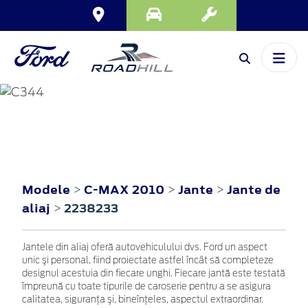
C-MAX
2010
Modele
C-MAX 2010
Jante
Jante de
>
>
>
aliaj
2238233
>
Jantele din aliaj oferă autovehiculului dvs. Ford un aspect
unic şi personal, fiind proiectate astfel încât să completeze
designul acestuia din fiecare unghi. Fiecare jantă este testată
împreună cu toate tipurile de caroserie pentru a se asigura
calitatea, siguranţa şi, bineînţeles, aspectul extraordinar.