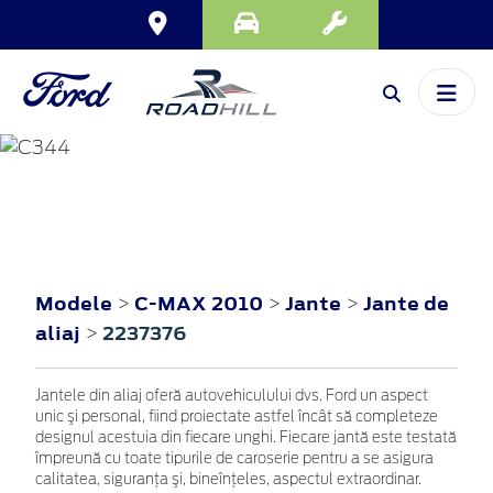
C-MAX
2010
Modele
C-MAX 2010
Jante
Jante de
>
>
>
aliaj
2237376
>
Jantele din aliaj oferă autovehiculului dvs. Ford un aspect
unic şi personal, fiind proiectate astfel încât să completeze
designul acestuia din fiecare unghi. Fiecare jantă este testată
împreună cu toate tipurile de caroserie pentru a se asigura
calitatea, siguranţa şi, bineînţeles, aspectul extraordinar.