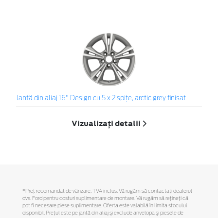
Jantă din aliaj 16" Design cu 5 x 2 spiţe, arctic grey finisat
Vizualizați detalii
*Preţ recomandat de vânzare, TVA inclus. Vă rugăm să contactaţi dealerul
dvs. Ford pentru costuri suplimentare de montare. Vă rugăm să reţineţi că
pot fi necesare piese suplimentare. Oferta este valabilă în limita stocului
disponibil. Preţul este pe jantă din aliaj şi exclude anvelopa şi piesele de