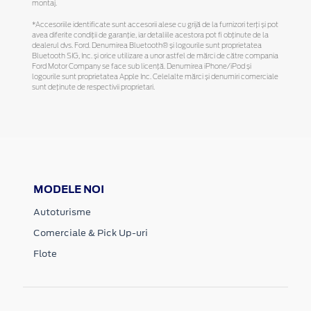
montaj.
*Accesoriile identificate sunt accesorii alese cu grijă de la furnizori terți și pot
avea diferite condiții de garanție, iar detaliile acestora pot fi obținute de la
dealerul dvs. Ford. Denumirea Bluetooth® și logourile sunt proprietatea
Bluetooth SIG, Inc. și orice utilizare a unor astfel de mărci de către compania
Ford Motor Company se face sub licență. Denumirea iPhone/iPod și
logourile sunt proprietatea Apple Inc. Celelalte mărci și denumiri comerciale
sunt deținute de respectivii proprietari.
MODELE NOI
Autoturisme
Comerciale & Pick Up-uri
Flote