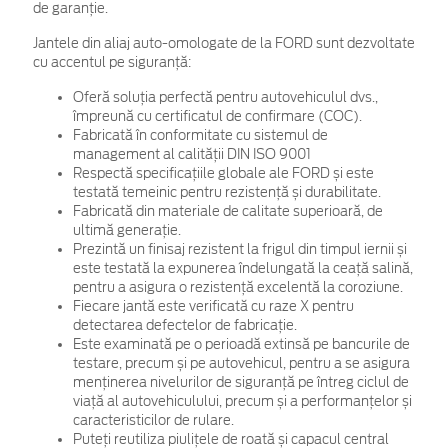
de garanţie.
Jantele din aliaj auto-omologate de la FORD sunt dezvoltate
cu accentul pe siguranță:
Oferă soluția perfectă pentru autovehiculul dvs.,
împreună cu certificatul de confirmare (COC).
Fabricată în conformitate cu sistemul de
management al calității DIN ISO 9001
Respectă specificațiile globale ale FORD și este
testată temeinic pentru rezistență și durabilitate.
Fabricată din materiale de calitate superioară, de
ultimă generație.
Prezintă un finisaj rezistent la frigul din timpul iernii și
este testată la expunerea îndelungată la ceață salină,
pentru a asigura o rezistență excelentă la coroziune.
Fiecare jantă este verificată cu raze X pentru
detectarea defectelor de fabricație.
Este examinată pe o perioadă extinsă pe bancurile de
testare, precum și pe autovehicul, pentru a se asigura
menținerea nivelurilor de siguranță pe întreg ciclul de
viață al autovehiculului, precum și a performanțelor și
caracteristicilor de rulare.
Puteți reutiliza piulițele de roată și capacul central