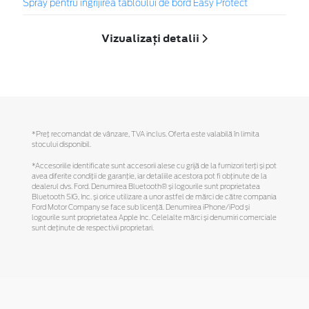
Spray pentru îngrijirea tabloului de bord Easy Protect
Vizualizați detalii
*Preţ recomandat de vânzare, TVA inclus. Oferta este valabilă în limita
stocului disponibil.
*Accesoriile identificate sunt accesorii alese cu grijă de la furnizori terți și pot
avea diferite condiții de garanție, iar detaliile acestora pot fi obținute de la
dealerul dvs. Ford. Denumirea Bluetooth® și logourile sunt proprietatea
Bluetooth SIG, Inc. și orice utilizare a unor astfel de mărci de către compania
Ford Motor Company se face sub licență. Denumirea iPhone/iPod și
logourile sunt proprietatea Apple Inc. Celelalte mărci și denumiri comerciale
sunt deținute de respectivii proprietari.