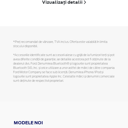
Vizualizați detalii
*Preţ recomandat de vânzare, TVA inclus. Oferta este valabilă în limita
stocului disponibil.
*Accesoriile identificate sunt accesorii alese cu grijă de la furnizori terți și pot
avea diferite condiții de garanție, iar detaliile acestora pot fi obținute de la
dealerul dvs. Ford. Denumirea Bluetooth® și logourile sunt proprietatea
Bluetooth SIG, Inc. și orice utilizare a unor astfel de mărci de către compania
Ford Motor Company se face sub licență. Denumirea iPhone/iPod și
logourile sunt proprietatea Apple Inc. Celelalte mărci și denumiri comerciale
sunt deținute de respectivii proprietari.
MODELE NOI