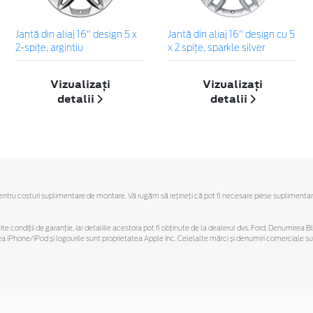
Jantă din aliaj 16" design 5 x
Jantă din aliaj 16" design cu 5
2-spiţe, argintiu
x 2 spiţe, sparkle silver
Vizualizați
Vizualizați
detalii
detalii
u costuri suplimentare de montare. Vă rugăm să reţineţi că pot fi necesare piese suplimentare. Ofe
ferite condiții de garanție, iar detaliile acestora pot fi obținute de la dealerul dvs. Ford. Denumirea 
hone/iPod și logourile sunt proprietatea Apple Inc. Celelalte mărci și denumiri comerciale sunt 