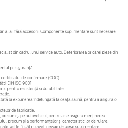
 din aliaj, fără accesorii. Componente suplimentare sunt necesare
cialist din cadrul unui service auto. Deteriorarea oricărei piese din
entul pe siguranță:
 certificatul de confirmare (COC).
tății DIN ISO 9001
ic pentru rezistență și durabilitate.
rație.
 testată la expunerea îndelungată la ceață salină, pentru a asigura o
telor de fabricație.
, precum și pe autovehicul, pentru a se asigura menținerea
ului, precum și a performanțelor și caracteristicilor de rulare.
ginale, astfel încât nu aveți nevoie de piese suplimentare.