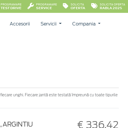
PROGRAMARE
PROGRAMARE
SOLICITA
SOLICITA OFERTA
TEST DRIVE
SERVICE
OFERTA
RABLA 2025
Accesorii
Servicii
Compania
 fiecare unghi. Fiecare jantă este testată împreună cu toate tipurile
€ 336,42
E, ARGINTIU