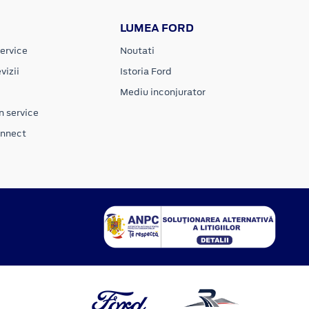
LUMEA FORD
ervice
Noutati
vizii
Istoria Ford
Mediu inconjurator
n service
onnect