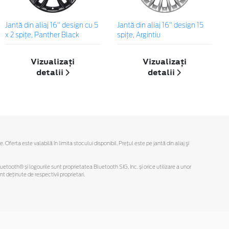
Jantă din aliaj 16" design cu 5
Jantă din aliaj 16" design 15
x 2 spiţe, Panther Black
spiţe, Argintiu
Vizualizați
Vizualizați
detalii
detalii
rta este valabilă în limita stocului disponibil. Preţul este pe jantă din aliaj şi
Bluetooth® și logourile sunt proprietatea Bluetooth SIG, Inc. și orice utilizare a unor
deținute de respectivii proprietari.