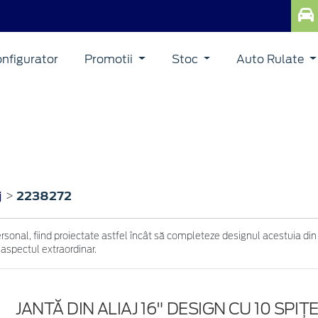
nfigurator
Promotii
Stoc
Auto Rulate
j
2238272
>
ersonal, fiind proiectate astfel încât să completeze designul acestuia din
 aspectul extraordinar.
JANTĂ DIN ALIAJ 16" DESIGN CU 10 SPIŢ