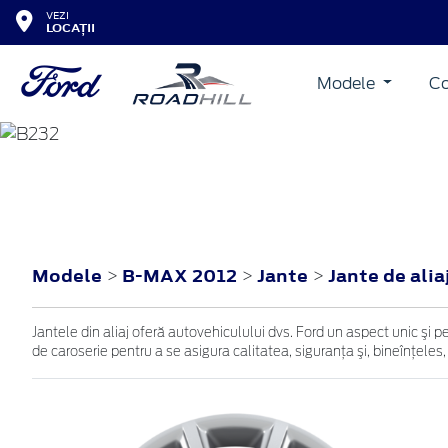
VEZI
LOCAȚII
Modele
Co
B-MAX
2012
Modele
B-MAX 2012
Jante
Jante de alia
>
>
>
Jantele din aliaj oferă autovehiculului dvs. Ford un aspect unic şi p
de caroserie pentru a se asigura calitatea, siguranţa şi, bineînţeles,