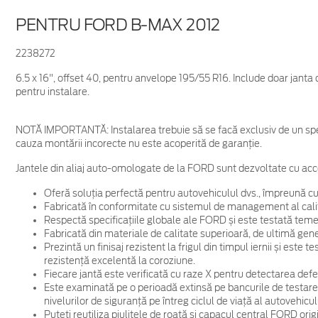
PENTRU FORD B-MAX 2012
2238272
6.5 x 16", offset 40, pentru anvelope 195/55 R16. Include doar janta
pentru instalare.
NOTĂ IMPORTANTĂ:
Instalarea trebuie să se facă exclusiv de un spe
cauza montării incorecte nu este acoperită de garanţie.
Jantele din aliaj auto-omologate de la FORD sunt dezvoltate cu acc
Oferă soluția perfectă pentru autovehiculul dvs., împreună cu
Fabricată în conformitate cu sistemul de management al cali
Respectă specificațiile globale ale FORD și este testată temein
Fabricată din materiale de calitate superioară, de ultimă gene
Prezintă un finisaj rezistent la frigul din timpul iernii și este
rezistență excelentă la coroziune.
Fiecare jantă este verificată cu raze X pentru detectarea defec
Este examinată pe o perioadă extinsă pe bancurile de testare
nivelurilor de siguranță pe întreg ciclul de viață al autovehicul
Puteți reutiliza piulițele de roată și capacul central FORD ori