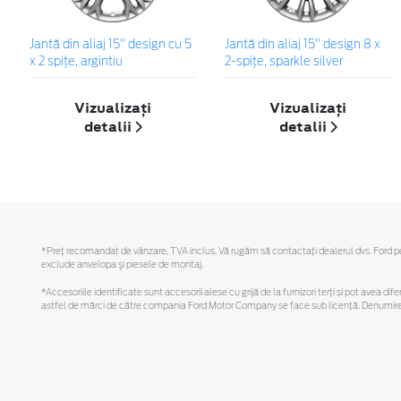
Jantă din aliaj 15" design cu 5
Jantă din aliaj 15" design 8 x
x 2 spiţe, argintiu
2-spiţe, sparkle silver
Vizualizați
Vizualizați
detalii
detalii
*Preţ recomandat de vânzare, TVA inclus. Vă rugăm să contactaţi dealerul dvs. Ford pentr
exclude anvelopa şi piesele de montaj.
*Accesoriile identificate sunt accesorii alese cu grijă de la furnizori terți și pot avea di
astfel de mărci de către compania Ford Motor Company se face sub licență. Denumirea iP